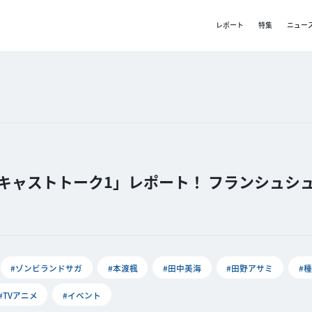
レポート
特集
ニュー
』キャストトーク1」レポート！ フランシュシ
#ゾンビランドサガ
#本渡楓
#田中美海
#田野アサミ
#
#TVアニメ
#イベント