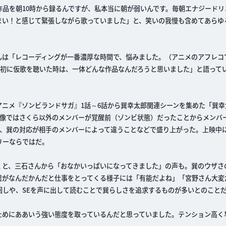
品を朝10時から録るんですが、私本当に朝が弱いんです。毎朝エナジードリ
まい！と感じて緊張しながら歌っていました」と、笑いの我慢も含めてあらゆ
んは「レコーディングが一番濃厚な時間で、悩みました。（アニメのアフレコ
最初に仮歌を聴いた時は、一体どんな作品なんだろうと思いました」と語って
Vアニメ『ゾンビランドサガ』1話～6話から巽幸太郎関連シーンを集めた「巽
映像ではさくら以外のメンバーが覚醒前（ゾンビ状態）だったことからメンバ
や、巽の対応が相手のメンバーによって違うことなどで盛り上がった。上映中
リーならではだ。
くと、三石さんから「おなかいっぱいになってきました」の声も。巽のウザさ
巽がなんだかんだと仕事をとってくる様子には「有能だよね」「宮野さん大変
回しや、SEを声に出して読むことで巽らしさを追求するものが多いとのこと
ためにああいう強い態度を取っているんだと思っていました。テンション高く