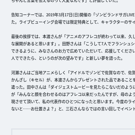
ちゃんと言葉を伝えるのって大変なんです」と評価していた。
告知コーナーでは、2019年3月17日(日)開催の「ゾンビランドサガ
た。ライブビューイング会場では限定特典として、キャラクターのサ
最後の挨拶では、本渡さんが「アニメのアフレコが終わって以来、久
な展開があると思います」。田野さんは「こうして7人でフランシュ
できるように、みなさんのお力で広めていただいて、応援してください
人でできたら、というのが次の望みです」と新しい夢を語った。
河瀬さんはご当地アニメらしく「アイドルでゾンビで佐賀なので、佐
かんざし（キセル）が、本渡さんからプレゼントされた品であること
遣った。田中さんは「ダイジェストムービーを見たらこないだのよう
が「みんなと顔を合わせるのはアフレコ以来だったんですが、母のよ
現させて頂いて、私の代表作のひとつになったと思います。今度のラ
ないと……お仕置きよ？」と、三石さんならではの言い回しでイベン