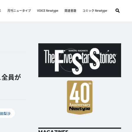
ス
月刊ニュータイプ
VOICE Newtype
関連書籍
コミック Newtype
ュ全員が
種田梨沙