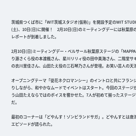
茨城県つくば市に「WIT茨城スタジオ(仮称)」を開設予定のWIT STU
(土)、10日(日)に開催！ 2月10日(日)のミーティングデーには
レポートが到着しました。
2月10日(日)ミーティングデー・ベルサール秋葉原ステージの「MAP
り源さくら役の本渡楓さん、星川リリィ役の田中美海さん、二階堂サ
の衣川里佳さん、山田たえ役の三石琴乃さんが登壇。お笑い芸人の天津
オープニングテーマ「徒花ネクロマンシー」のイントロと共にフランシ
りしながら、和やかなムードでイベントはスタート。今回のステージ
う山田たえならではのボイスを響かせた。7人が初めて揃ったステー
だ。
最初のコーナーは「どやんす！ゾンビランドサガ」。どやんすとは唐
エピソードが語られた。