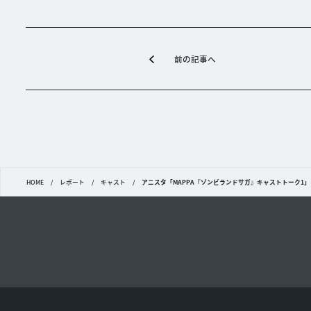
前の記事へ
HOME
/
レポート
/
キャスト
/
アニスタ「MAPPA『ゾンビランドサガ』キャストトーク1