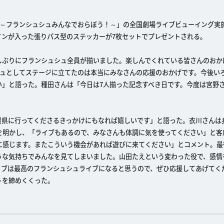
LIVE～フランシュシュみんなでおらぼう！～」の全国劇場ライブビューイング実
インが入った張りパス型のステッカーが7枚セットでプレゼントされる。
しぶりにフランシュシュ全員が揃いました。楽しんでくれている皆さんのおか
シュとしてステージに立てたのは本当にみなさんの応援のおかげです。今後い
」と語った。種田さんは「今日は7人揃った記念すべき日です。今度は宮野さ
賀県に行ってくださるきっかけにもなれば嬉しいです」と語った。衣川さんは
を明かし、「ライブもあるので、みなさんも体調に気を使ってください」と客
に感じます。またこういう機会があれば遊びに来てください」とコメント。最
うな気持ちでみんなを見てしまいました。山田たえという変わった役で、感情
イブは最高のフランシュシュライブになると思うので、ぜひ応援してあげてく
トを締めくくった。