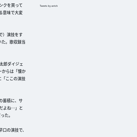
ンクを買って
Tweets by antch
る意味で大変
で）演技をす
いた。歌収録当
幸太郎ダイジェ
ーからは「懐か
に「ここの演技
の蓄積に、サ
だよね…」と
だった。
早口の演技で、