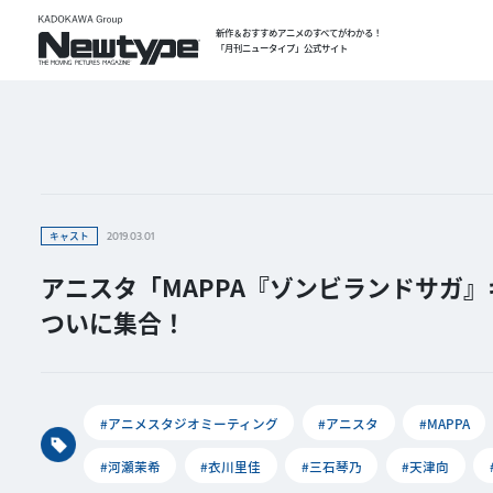
新作＆おすすめアニメのすべてがわかる！
「月刊ニュータイプ」公式サイト
キャスト
2019.03.01
アニスタ「MAPPA『ゾンビランドサガ
ついに集合！
#アニメスタジオミーティング
#アニスタ
#MAPPA
#河瀬茉希
#衣川里佳
#三石琴乃
#天津向