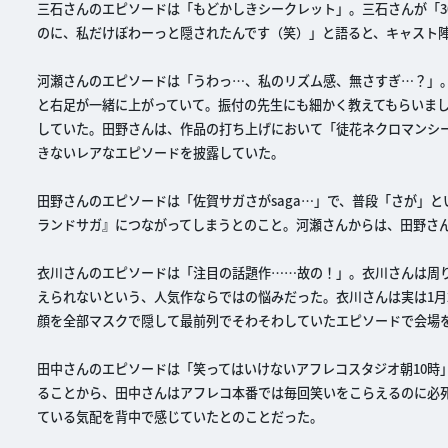
三石さんのエピソードは「もどかしきシークレット」。三石さんが「3
のに、私だけぼわーっと隠されたんです（笑）」と語ると、キャスト
河瀬さんのエピソードは「うわっ…、私のリズム感、無さすぎ…？」
と右足が一緒に上がっていて。振付の先生にも細かく教えてもらいま
していた。田野さんは、作品の打ち上げにおいて「徒花ネクロマンシ
きないレアなエピソードを披露していた。
田野さんのエピソードは「佐賀サガさがsaga…」で、普段「さが」
ランドサガ』につながってしまうとのこと。河瀬さんからは、田野さ
衣川さんのエピソードは「注目の話題作……故の！」。衣川さんは周
えられないという、人気作ならではの悩みだった。衣川さんは実は1月
顔を全部マスクで隠して最前列でそわそわしていたエピソードで会場
田中さんのエピソードは「笑ってはいけないアフレコスタジオ朝10時」
ることから、田中さんはアフレコ本番では毎回笑いをこらえるのに必
ている気配を背中で感じていたとのことだった。