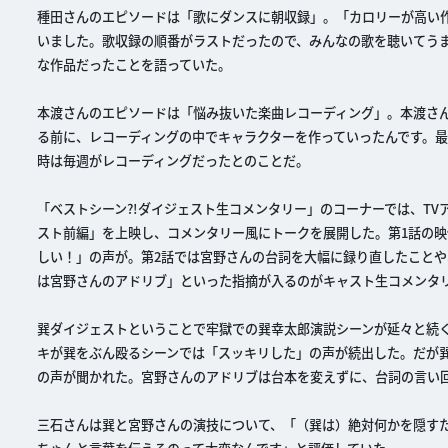
種田さんのエピソードは「歌にダンスに朝収録」。「カロリーが高い作
いました。歌収録の順番がラストだったので、みんなの歌を聴いてう
な作品だったことを語っていた。
本渡さんのエピソードは「悩み抜いた楽曲レコーディング」。本渡さ
る前に、レコーディングの中でキャラクターを作っていったんです。
時は毎週がレコーディングだったとのことだ。
「ベストシーン?!ダイジェスト生コメンタリー」のコーナーでは、T
スト前編」を上映し、コメンタリー風にトークを展開した。第1話の
しい！」の声が。第2話では宮野さんの台詞を大幅に録り直したこと
は宮野さんのアドリブ」といった指摘が入るのがキャスト生コメンタ
巽ダイジェストということで牢獄での巽幸太郎演説シーンが延々と続
キが巽をぶん殴るシーンでは「スッキリした」の声が続出した。だが
の声が聞かれた。宮野さんのアドリブは台本を変えずに、台詞の言い
三石さんは巽と宮野さんの演技について、「（巽は）絶対何かを隠す