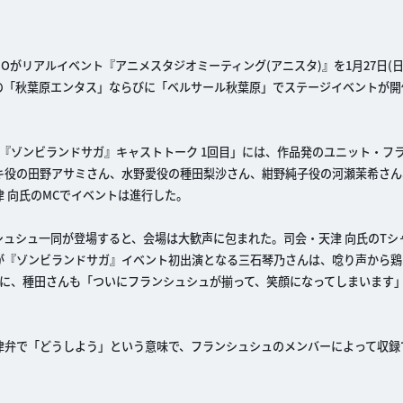
DIOがリアルイベント『アニメスタジオミーティング(アニスタ)』を1月27日(日
秋葉原の「秋葉原エンタス」ならびに「ベルサール秋葉原」でステージイベントが
PA『ゾンビランドサガ』キャストトーク 1回目」には、作品発のユニット・フ
キ役の田野アサミさん、水野愛役の種田梨沙さん、紺野純子役の河瀬茉希さん
 向氏のMCでイベントは進行した。
ュシュ一同が登場すると、会場は大歓声に包まれた。司会・天津 向氏のTシ
が『ゾンビランドサガ』イベント初出演となる三石琴乃さんは、唸り声から鶏
ジに、種田さんも「ついにフランシュシュが揃って、笑顔になってしまいます
津弁で「どうしよう」という意味で、フランシュシュのメンバーによって収録