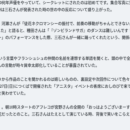
0何年声優をやっていて、シークレットにされたのは初めてです。集合写真に
陣は三石さんが発表された時の世の中の反応について盛り上がった。
。河瀬さんが「徒花ネクロマンシーの振付で、前奏の移動がちゃんとできない
した」と語ると、種田さんは「『ゾンビランドサガ』のダンスは難しいんです
ー」のパフォーマンスをした際、三石さんが一緒に踊ってくれたという、関係
という言葉やフランシュシュの仲間の名前を連想する単語を聞くと、頭の中で
んの言動が時々巽幸太郎化していることが暴露されていた。
りから作品のことを聞かれるのは嬉しいものの、裏設定や次回作について色々
27日(日)につくばで開催された「アニスタ」イベントの客席におしのびで来
を笑わせていた。
。朝10時スタートのアフレコが宮野さんの全開の「おっはようございまーす
死だったとのこと。三石さんはたえとして演じている時、背後で笑いをこらえ