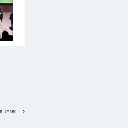
る（全
9
枚）