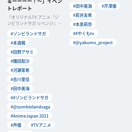
るーーーー！〜」イベン
#田中美海
#芹澤優
トレポート
#若井友希
「オリジナルTV アニメ『ゾ
ンビランドサガ リベンジ』放
#本泉莉奈
送直前〜リベンジ先生！絶対
##やくもtv
#ゾンビランドサガ
やってやるーーーー
#@yakumo_project
#本渡楓
#田野アサミ
#種田梨沙
#河瀬茉希
#衣川里佳
#田中美海
##ゾンビランドサガ
#@zombielandsaga
#AnimeJapan 2021
#声優
#TVアニメ