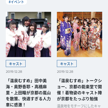
#イベント
キャスト
キャスト
2019.12.28
2019.12.28
「温泉むすめ」田中美
「温泉むすめ」トークシ
海・奥野香耶・髙橋麻
ョー、京都の能楽堂で開
里・上田瞳が京都の嵐山
催！着物姿のキャスト陣
を散策、快適すぎる人力
が京都をたっぷり勉強
車に感激！
温泉地をモチーフにしたキャ