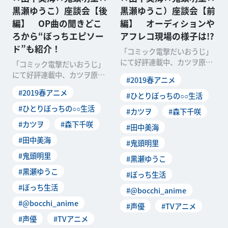
黒瀬ゆうこ）座談会【後
黒瀬ゆうこ）座談会【前
編】 OP曲の聞きどこ
編】 オーディションや
ろから“ぼっちエピソー
アフレコ現場の様子は!?
ド”も紹介！
「コミック電撃だいおうじ」
にて好評連載中、カツヲ原作
「コミック電撃だいおうじ」
のテレビアニメ「ひとりぼっ
にて好評連載中、カツヲ原作
#2019春アニメ
ちの〇〇生活」が201
のテレビアニメ「ひとりぼっ
#2019春アニメ
#ひとりぼっちの○○生活
ちの〇〇生活」が201
#ひとりぼっちの○○生活
#カツヲ
#森下千咲
#カツヲ
#森下千咲
#田中美海
#田中美海
#鬼頭明里
#鬼頭明里
#黒瀬ゆうこ
#黒瀬ゆうこ
#ぼっち生活
#ぼっち生活
#@bocchi_anime
#@bocchi_anime
#声優
#TVアニメ
#声優
#TVアニメ