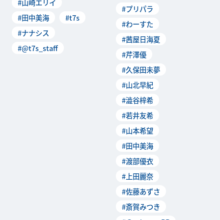
#山崎エリイ
#プリパラ
#田中美海
#t7s
#わーすた
#ナナシス
#茜屋日海夏
#@t7s_staff
#芹澤優
#久保田未夢
#山北早紀
#澁谷梓希
#若井友希
#山本希望
#田中美海
#渡部優衣
#上田麗奈
#佐藤あずさ
#斎賀みつき