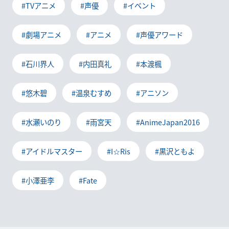
#TVアニメ
#声優
#イベント
#劇場アニメ
#アニメ
#声優アワード
#石川界人
#内田真礼
#本渡楓
#悠木碧
#温泉むすめ
#アニソン
#水瀬いのり
#雨宮天
#AnimeJapan2016
#アイドルマスター
#I☆Ris
#黒沢ともよ
#小澤亜李
#Fate