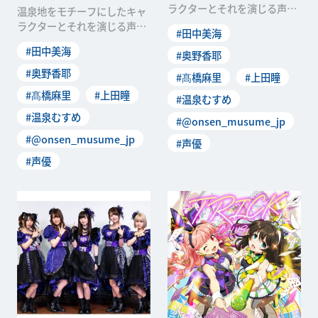
ラクターとそれを演じる声優
温泉地をモチーフにしたキャ
たちが地方を盛り上げるため
ラクターとそれを演じる声優
#田中美海
にライブやイベントなど
たちが地方を盛り上げるため
#田中美海
#奥野香耶
にライブやイベントなど
#奥野香耶
#髙橋麻里
#上田瞳
#髙橋麻里
#上田瞳
#温泉むすめ
#温泉むすめ
#@onsen_musume_jp
#@onsen_musume_jp
#声優
#声優