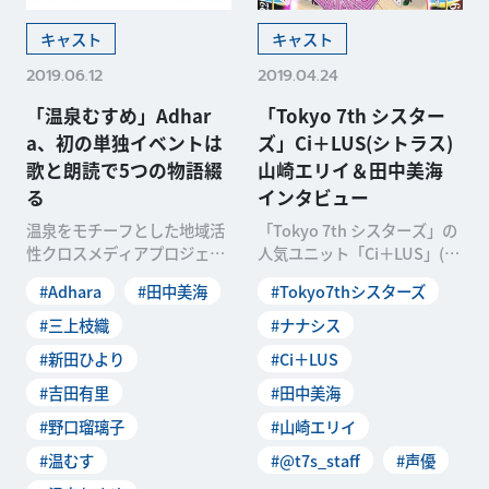
キャスト
キャスト
2019.06.12
2019.04.24
「温泉むすめ」Adhar
「Tokyo 7th シスター
a、初の単独イベントは
ズ」Ci＋LUS(シトラス)
歌と朗読で5つの物語綴
山崎エリイ＆田中美海
る
インタビュー
温泉をモチーフとした地域活
「Tokyo 7th シスターズ」の
性クロスメディアプロジェク
人気ユニット「Ci＋LUS」(シ
ト「温泉むすめ」。このプロ
トラス)の2ndシングル「TRI
#Adhara
#田中美海
#Tokyo7thシスターズ
ジェクトから生まれたグ
#三上枝織
#ナナシス
#新田ひより
#Ci＋LUS
#吉田有里
#田中美海
#野口瑠璃子
#山崎エリイ
#温むす
#@t7s_staff
#声優