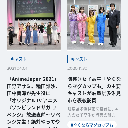
キャスト
キャスト
2021.04.01
2020.11.30
「AnimeJapan 2021」
陶芸×女子高生「やくな
田野アサミ、種田梨沙、
らマグカップも」の主要
田中美海が先生役に！
キャストが岐阜県多治見
「オリジナルTV アニメ
市を表敬訪問！
『ゾンビランドサガ リ
岐阜県多治見市を舞台に、4
ベンジ』放送直前〜リベ
人の女子高生が陶芸の魅力に
のめりこんでいく青春アニメ
ンジ先生！絶対やってや
#やくならマグカップも
「やくならマグカップも