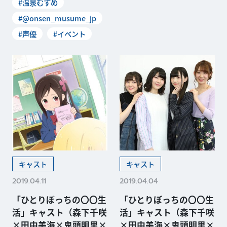
#温泉むすめ
#@onsen_musume_jp
#声優
#イベント
キャスト
キャスト
2019.04.11
2019.04.04
「ひとりぼっちの〇〇生
「ひとりぼっちの〇〇生
活」キャスト（森下千咲
活」キャスト（森下千咲
×田中美海×鬼頭明里×
×田中美海×鬼頭明里×