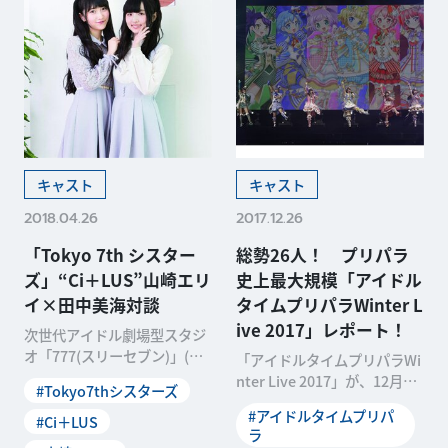
キャスト
キャスト
2018.04.26
2017.12.26
「Tokyo 7th シスター
総勢26人！ プリパラ
ズ」“Ci＋LUS”山崎エリ
史上最大規模「アイドル
イ×田中美海対談
タイムプリパラWinter L
ive 2017」レポート！
次世代アイドル劇場型スタジ
オ「777(スリーセブン)」(※
「アイドルタイムプリパラWi
通称ナナスタ)に所属するアイ
nter Live 2017」が、12月10
#Tokyo7thシスターズ
ドル、ナナスタ
日(日)に幕張メッセで開催さ
#アイドルタイムプリパ
#Ci＋LUS
ラ