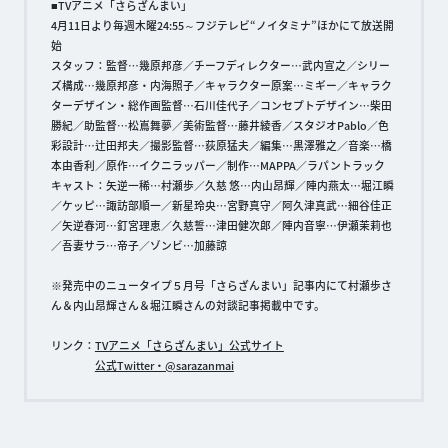
■TVアニメ「さらざんまい」
4月11日より毎週木曜24:55～フジテレビ“ノイタミナ”ほかにて放送開
始
スタッフ：監督…幾原邦彦／チーフディレクター…武内宣之／シリー
ズ構成…幾原邦彦・内海照子／キャラクター原案…ミギー／キャラク
ターデザイン・総作画監督…石川佳代子／コンセプトデザイン…柴田
勝紀／助監督…松嶌舞夢／美術監督…藤井綾香／スタジオPablo／色
彩設計…辻田邦夫／撮影監督…荻原猛夫／編集…黒澤雅之／音楽…橋
本由香利／原作…イクニラッパー／制作…MAPPA／ラパントラック
キャスト：矢逆一稀…村瀬歩／久慈 悠…内山昂輝／陣内燕太…堀江瞬
／ケッピ…諏訪部順一／新星玲央…宮野真守／阿久津真武…細谷佳正
／矢逆春河…釘宮理恵／久慈誓…津田健次郎／陣内音寧…伊瀬茉莉也
／吾妻サラ…帝子／ゾンビ…加藤諒
※発売中のニュータイプ５月号「さらざんまい」記事内にて村瀬歩さ
ん＆内山昂輝さん＆堀江瞬さんの対談記事掲載中です。
リンク：
TVアニメ「さらざんまい」公式サイト
公式Twitter・@sarazanmai