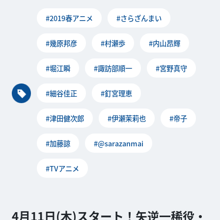
#2019春アニメ
#さらざんまい
#幾原邦彦
#村瀬歩
#内山昂輝
#堀江瞬
#諏訪部順一
#宮野真守
#細谷佳正
#釘宮理恵
#津田健次郎
#伊瀬茉莉也
#帝子
#加藤諒
#@sarazanmai
#TVアニメ
4月11日(木)スタート！矢逆一稀役・