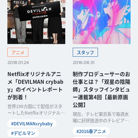
アニメ
スタッフ
2018.01.24
2016.08.31
Netflixオリジナルアニ
制作プロデューサーのお
メ「DEVILMAN crybab
仕事とは？「双星の陰陽
y」のイベントレポート
師」スタッフインタビュ
が到着！
ー連載第4回【最新原画
公開】
世界190カ国にて配信がスタ
ートしたNetflixオリジナルア
現在、テレビ東京系で毎週水
ニメ「DEVILMAN crybaby
曜に好評放送中のテレビアニ
#DEVILMANcrybaby
メ「双星の陰陽師」に携わる
#2016春アニメ
#デビルマン
スタッフにスポットを挙