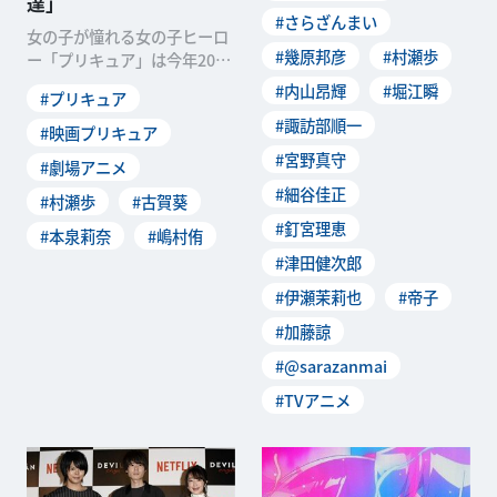
達」
#さらざんまい
女の子が憧れる女の子ヒーロ
#幾原邦彦
#村瀬歩
ー「プリキュア」は今年20周
年。その記念作品として制作
#内山昂輝
#堀江瞬
#プリキュア
された『映画プリキュアオー
#諏訪部順一
ルスターズＦ』では、2004年
#映画プリキュア
放送の「ふたりはプリキュ
#宮野真守
#劇場アニメ
ア」から最新作「ひろがるス
#細谷佳正
カイ！プリキュア...
#村瀬歩
#古賀葵
#釘宮理恵
#本泉莉奈
#嶋村侑
#津田健次郎
#伊瀬茉莉也
#帝子
#加藤諒
#@sarazanmai
#TVアニメ