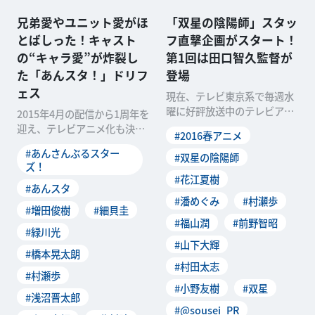
兄弟愛やユニット愛がほ
「双星の陰陽師」スタッ
とばしった！キャスト
フ直撃企画がスタート！
の“キャラ愛”が炸裂し
第1回は田口智久監督が
た「あんスタ！」ドリフ
登場
ェス
現在、テレビ東京系で毎週水
曜に好評放送中のテレビアニ
2015年4月の配信から1周年を
メ「双星の陰陽師」。繰り広
迎え、テレビアニメ化も決定
#2016春アニメ
げられる手に汗握る陰陽
しているゲームアプリ「あん
#あんさんぶるスター
#双星の陰陽師
さんぶるスターズ
ズ！
#花江夏樹
#あんスタ
#潘めぐみ
#村瀬歩
#増田俊樹
#細貝圭
#福山潤
#前野智昭
#緑川光
#山下大輝
#橋本晃太朗
#村田太志
#村瀬歩
#小野友樹
#双星
#浅沼晋太郎
#@sousei_PR