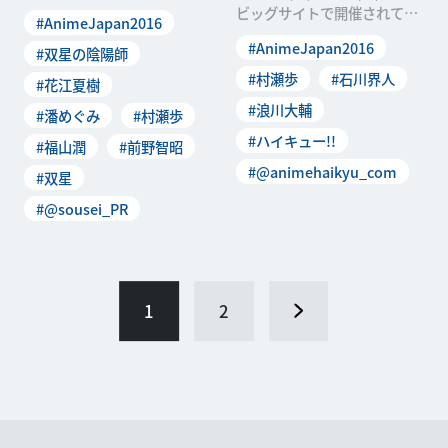
本最大級のアニメイベント
ビッグサイトで開催されてい
#AnimeJapan2016
「AnimeJ
る日本最大級のアニメイベン
#AnimeJapan2016
#双星の陰陽師
ト「Anim
#村瀬歩
#石川界人
#花江夏樹
#浪川大輔
#潘めぐみ
#村瀬歩
#ハイキュー!!
#福山潤
#前野智昭
#@animehaikyu_com
#双星
#@sousei_PR
1
2