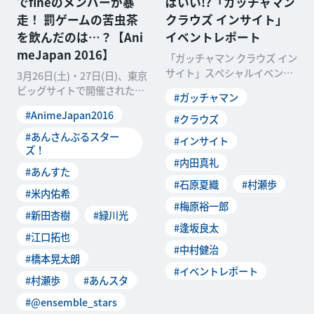
でfineのメンバーが暴
ばいい!?「ガッチャマン
走！ 罰ゲームの苦虫茶
クラウズ インサイト」
を飲んだのは…？【Ani
イベントレポート
meJapan 2016】
「ガッチャマン クラウズ イン
サイト」スペシャルイベント
3月26日(土)・27日(日)、東京
が4月3日(日)、ヤクルトホー
ビッグサイトで開催された日
#ガッチャマン
ルで開催されま
本最大級のアニメイベント
#AnimeJapan2016
#クラウズ
「AnimeJ
#あんさんぶるスター
#インサイト
ズ！
#内田真礼
#あんすた
#石原夏織
#村瀬歩
#米内佑希
#梅原裕一郎
#新田杏樹
#緑川光
#逢坂良太
#江口拓也
#中村健治
#橋本晃太朗
#イベントレポート
#村瀬歩
#あんスタ
#@ensemble_stars