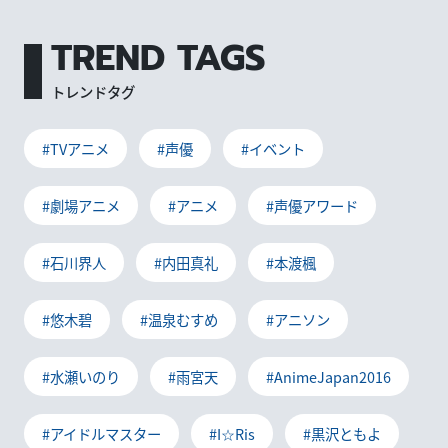
TREND TAGS
トレンドタグ
#TVアニメ
#声優
#イベント
#劇場アニメ
#アニメ
#声優アワード
#石川界人
#内田真礼
#本渡楓
#悠木碧
#温泉むすめ
#アニソン
#水瀬いのり
#雨宮天
#AnimeJapan2016
#アイドルマスター
#I☆Ris
#黒沢ともよ