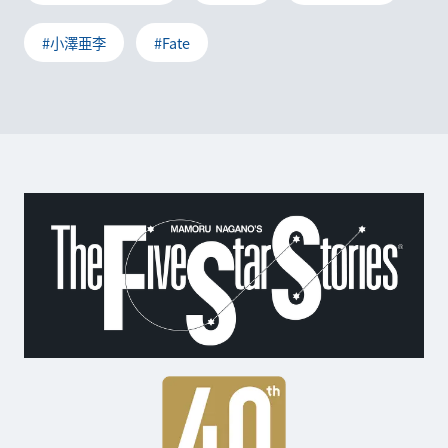
#小澤亜李
#Fate