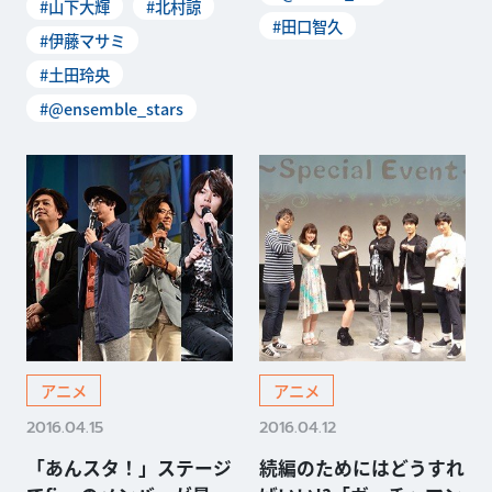
#山下大輝
#北村諒
#田口智久
#伊藤マサミ
#土田玲央
#@ensemble_stars
アニメ
アニメ
2016.04.15
2016.04.12
「あんスタ！」ステージ
続編のためにはどうすれ