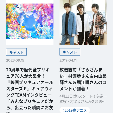
キャスト
キャスト
2023.09.15
2019.04.11
20周年で歴代全プリキ
放送直前「さらざんま
ュア78人が大集合！
い」村瀬歩さん＆内山昂
『映画プリキュアオール
輝さん＆堀江瞬さんのコ
スターズＦ』キュアウィ
メントが到着！
ングTEAMインタビュー
4月11日(木)スタート！矢逆一
「みんなプリキュアだか
稀役・村瀬歩さん＆久慈悠
役・内山昂輝さん＆陣内燕太
ら、出会った瞬間にお友
#2019春アニメ
役・堀江瞬さんが語