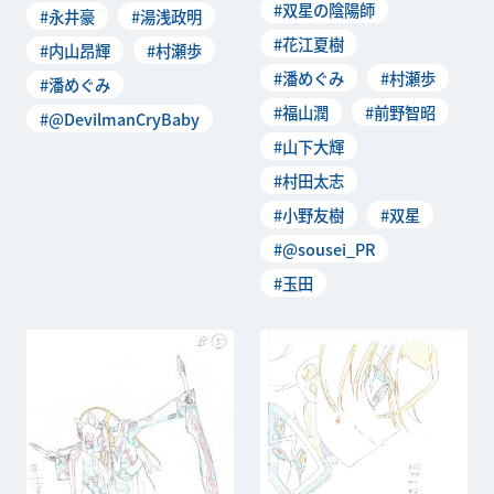
#双星の陰陽師
#永井豪
#湯浅政明
#花江夏樹
#内山昂輝
#村瀬歩
#潘めぐみ
#村瀬歩
#潘めぐみ
#福山潤
#前野智昭
#@DevilmanCryBaby
#山下大輝
#村田太志
#小野友樹
#双星
#@sousei_PR
#玉田