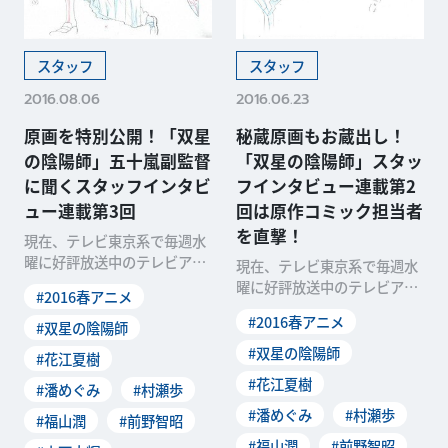
スタッフ
スタッフ
2016.08.06
2016.06.23
原画を特別公開！「双星
秘蔵原画もお蔵出し！
の陰陽師」五十嵐副監督
「双星の陰陽師」スタッ
に聞くスタッフインタビ
フインタビュー連載第2
ュー連載第3回
回は原作コミック担当者
を直撃！
現在、テレビ東京系で毎週水
曜に好評放送中のテレビアニ
現在、テレビ東京系で毎週水
メ「双星の陰陽師」に携わる
曜に好評放送中のテレビアニ
#2016春アニメ
スタッフにスポットを挙
メ「双星の陰陽師」に携わる
#2016春アニメ
#双星の陰陽師
スタッフにスポットを挙
#双星の陰陽師
#花江夏樹
#花江夏樹
#潘めぐみ
#村瀬歩
#潘めぐみ
#村瀬歩
#福山潤
#前野智昭
#福山潤
#前野智昭