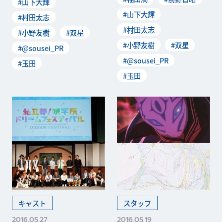
#山下大輝
#山下大輝
#村田太志
#村田太志
#小野友樹
#双星
#小野友樹
#双星
#@sousei_PR
#@sousei_PR
#玉田
#玉田
キャスト
スタッフ
2016.05.27
2016.05.19