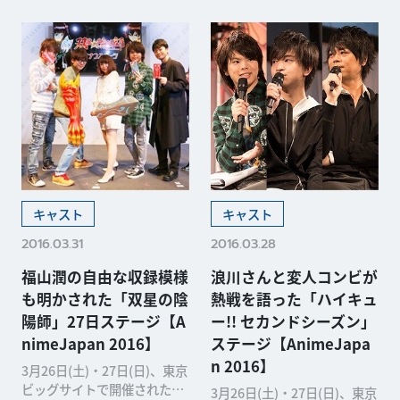
キャスト
キャスト
2016.03.31
2016.03.28
福山潤の自由な収録模様
浪川さんと変人コンビが
も明かされた「双星の陰
熱戦を語った「ハイキュ
陽師」27日ステージ【A
ー!! セカンドシーズン」
nimeJapan 2016】
ステージ【AnimeJapa
n 2016】
3月26日(土)・27日(日)、東京
ビッグサイトで開催された日
3月26日(土)・27日(日)、東京