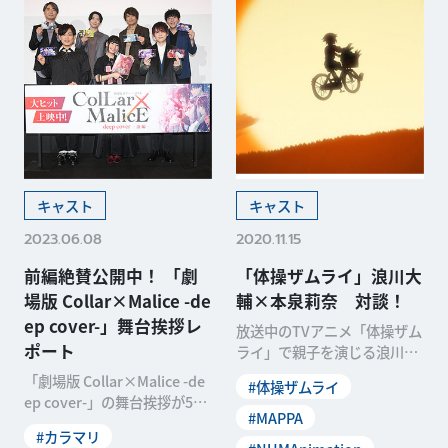
キャスト
キャスト
2023.06.08
2020.11.15
前編絶賛公開中！ 「劇
「体操ザムライ」浪川大
場版 Collar×Malice -de
輔×本泉莉奈 対談！
ep cover-」舞台挨拶レ
放送中のTVアニメ「体操ザム
ポート
ライ」で親子を演じる浪川大
輔と本泉莉奈に、第6話を振
「劇場版 Collar×Malice -de
#体操ザムライ
り返って対談をしても
ep cover-」の舞台挨拶が5月
#MAPPA
28日、東京・新宿バルト9に
#カラマリ
て開催されました。会場には