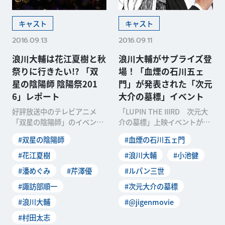
キャスト
キャスト
2016.09.13
2016.09.11
浪川大輔は花江夏樹と秋
浪川大輔がサプライズ登
祭りに行きたい!? 「双
場！「血煙の石川五ェ
星の陰陽師 陰陽祭201
門」が発表された「次元
6」レポート
大介の墓標」イベント
好評放送中のテレビアニメ
「LUPIN THE IIIRD 次元大
「双星の陰陽師」のイベント
介の墓標」上映イベントが、
「陰陽祭2016」が、9月11日
9月9日(金)に東京・新宿バル
#双星の陰陽師
#血煙の石川五ェ門
(日)に新木場st
ト9
#花江夏樹
#浪川大輔
#小池健
#潘めぐみ
#芹澤優
#ルパン三世
#諏訪部順一
#次元大介の墓標
#浪川大輔
#@jigenmovie
#村田太志