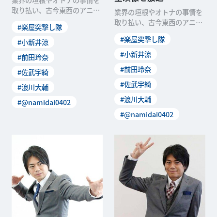
取り払い、古今東西のアニメ
業界の垣根やオトナの事情を
情報をワイド＆ディープに伝
取り払い、古今東西のアニメ
#楽屋突撃し隊
えてくれる総合アニメワ
情報をワイド＆ディープに伝
#楽屋突撃し隊
#小新井涼
えてくれる総合アニメワ
#小新井涼
#前田玲奈
#前田玲奈
#佐武宇綺
#佐武宇綺
#浪川大輔
#浪川大輔
#@namidai0402
#@namidai0402