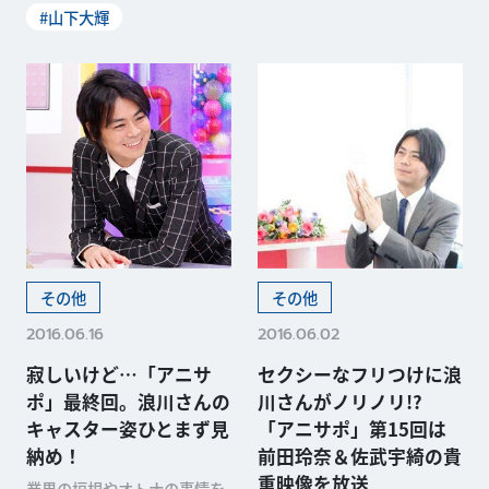
#山下大輝
その他
その他
2016.06.16
2016.06.02
寂しいけど…「アニサ
セクシーなフリつけに浪
ポ」最終回。浪川さんの
川さんがノリノリ!?
キャスター姿ひとまず見
「アニサポ」第15回は
納め！
前田玲奈＆佐武宇綺の貴
重映像を放送
業界の垣根やオトナの事情を