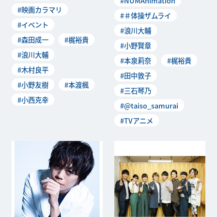
#NUMAnimation
柳愛時役・森田成一さん、岡
#映画カラマリ
#＃体操ザムライ
崎契役・梶裕貴さん、笹塚尊
#イベント
役・浪川大輔さん、白石景之
#浪川大輔
役・木村良平さん...
#森田成一
#梶裕貴
#小野賢章
#浪川大輔
#本泉莉奈
#梶裕貴
#木村良平
#田中敦子
#小野友樹
#本渡楓
#三石琴乃
#小西克幸
#@taiso_samurai
#TVアニメ