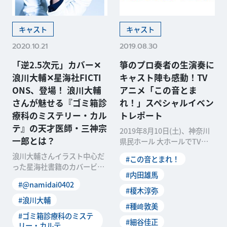
キャスト
キャスト
2020.10.21
2019.08.30
「逆2.5次元」カバー✕
箏のプロ奏者の生演奏に
浪川大輔✕星海社FICTI
キャスト陣も感動！TV
ONS、登場！ 浪川大輔
アニメ「この音とま
さんが魅せる『ゴミ箱診
れ！」スペシャルイベン
療科のミステリー・カル
トレポート
テ』の天才医師・三神宗
2019年8月10日(土)、神奈川
一郎とは？
県民ホール 大ホールでTVア
ニメ「この音とまれ！」のス
浪川大輔さんイラスト中心だ
#この音とまれ！
ペシャルイベ
った星海社書籍のカバービジ
#内田雄馬
ュアルに新たな風が吹く──演
#@namidai0402
じるのは表現者・浪川
#榎木淳弥
#浪川大輔
#種﨑敦美
#ゴミ箱診療科のミステ
#細谷佳正
リー・カルテ