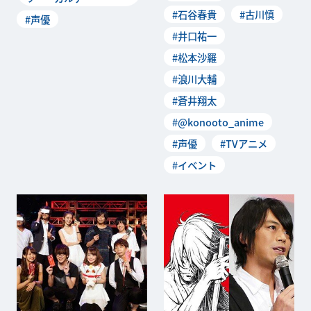
#石谷春貴
#古川慎
#声優
#井口祐一
#松本沙羅
#浪川大輔
#蒼井翔太
#@konooto_anime
#声優
#TVアニメ
#イベント