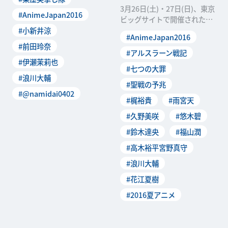
えてくれる総合アニメワ
3月26日(土)・27日(日)、東京
#AnimeJapan2016
ビッグサイトで開催された日
本最大級のアニメイベント
#小新井涼
#AnimeJapan2016
「AnimeJ
#前田玲奈
#アルスラーン戦記
#伊瀬茉莉也
#七つの大罪
#浪川大輔
#聖戦の予兆
#@namidai0402
#梶裕貴
#雨宮天
#久野美咲
#悠木碧
#鈴木達央
#福山潤
#高木裕平宮野真守
#浪川大輔
#花江夏樹
#2016夏アニメ