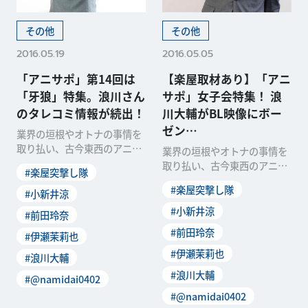
その他
その他
2016.05.19
2016.05.05
「アニサポ」第14回は
【楽屋取材あり】「アニ
「牙狼」特集。浪川さん
サポ」女子会特集！ 浪
のタレコミ情報が続出！
川大輔がBL映像にボー
ゼン…
業界の垣根やオトナの事情を
取り払い、古今東西のアニメ
業界の垣根やオトナの事情を
情報をワイド＆ディープに伝
取り払い、古今東西のアニメ
#楽屋突撃し隊
えてくれる総合アニメワ
情報をワイド＆ディープに伝
#楽屋突撃し隊
#小新井涼
えてくれる総合アニメワ
#小新井涼
#前田玲奈
#前田玲奈
#伊瀬茉莉也
#伊瀬茉莉也
#浪川大輔
#浪川大輔
#@namidai0402
#@namidai0402