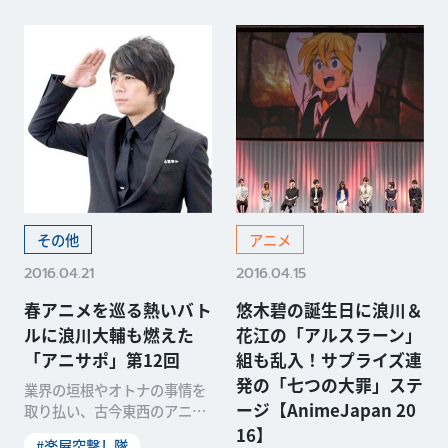
その他
アニメ
2016.04.21
2016.04.15
春アニメを巡る熱いバト
悠木碧の誕生日に浪川＆
ルに浪川大輔も燃えた
花江の「アルスラーン」
「アニサポ」第12回
組も乱入！サプライズ連
発の「七つの大罪」ステ
業界の垣根やオトナの事情を
ージ【AnimeJapan 20
取り払い、古今東西のアニメ
情報をワイド＆ディープに伝
16】
#楽屋突撃し隊