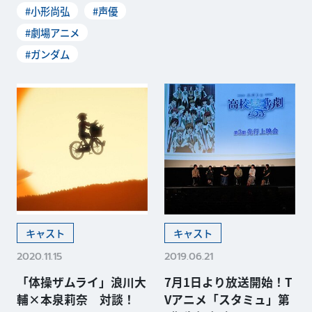
#小形尚弘
#声優
#劇場アニメ
#ガンダム
キャスト
キャスト
2020.11.15
2019.06.21
「体操ザムライ」浪川大
7月1日より放送開始！T
輔×本泉莉奈 対談！
Vアニメ「スタミュ」第