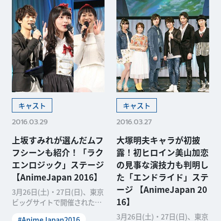
キャスト
キャスト
2016.03.29
2016.03.27
上坂すみれが選んだムフ
大塚明夫キャラが初披
フシーンも紹介！「ラク
露！初ヒロイン美山加恋
エンロジック」ステージ
の見事な演技力も判明し
【AnimeJapan 2016】
た「エンドライド」ステ
ージ 【AnimeJapan 20
3月26日(土)・27日(日)、東京
16】
ビッグサイトで開催された日
本最大級のアニメイベント
3月26日(土)・27日(日)、東京
#AnimeJapan2016