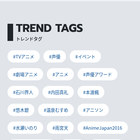
TREND TAGS
トレンドタグ
#TVアニメ
#声優
#イベント
#劇場アニメ
#アニメ
#声優アワード
#石川界人
#内田真礼
#本渡楓
#悠木碧
#温泉むすめ
#アニソン
#水瀬いのり
#雨宮天
#AnimeJapan2016