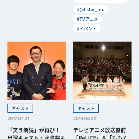
#@hstar_mu
#TVアニメ
#イベント
キャスト
キャスト
2017.04.21
2016.06.20
「笑う朗読」が再び！
テレビアニメ放送直前
出演キャスト・水島裕＆
「ReLIFE」＆「ももく