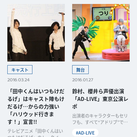
キャスト
舞台
2016.03.24
2016.01.27
「田中くんはいつもけだ
鈴村、櫻井ら声優出演
るげ」はキャスト陣もけ
「AD-LIVE」東京公演レ
だるげ…からの力強い
ポ
「ハリウッド行きま
出演者のキャラクターもセリ
す！」宣言!!
フも、すべて“アドリブ”で紡
がれる90分間の舞台劇「AD-L
テレビアニメ「田中くんはい
#AD-LIVE
IVE(アドリ