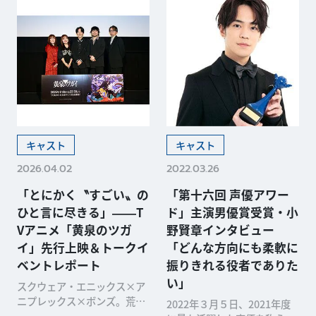
キャスト
キャスト
2026.04.02
2022.03.26
「とにかく〝すごい〟の
「第十六回 声優アワー
ひと言に尽きる」――T
ド」主演男優賞受賞・小
Vアニメ「黄泉のツガ
野賢章インタビュー
イ」先行上映＆トークイ
「どんな方向にも柔軟に
ベントレポート
振りきれる役者でありた
い」
スクウェア・エニックス×ア
ニプレックス×ボンズ。荒川
2022年３月５日、2021年度
弘（「鋼の錬金術師」「銀の