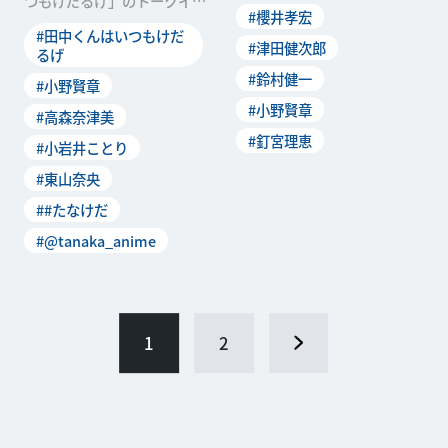
つもけだるげ」のトークイベ
#櫻井孝宏
ント付き最速先行上映会が3
#田中くんはいつもけだ
月20日(日)、新宿ピ
#津田健次郎
るげ
#鈴村健一
#小野賢章
#小野賢章
#高森奈津美
#釘宮理恵
#小岩井ことり
#東山奈央
##たなけだ
#@tanaka_anime
1
2