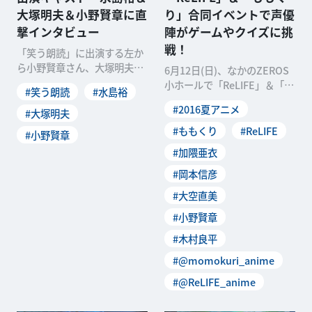
大塚明夫＆小野賢章に直
り」合同イベントで声優
撃インタビュー
陣がゲームやクイズに挑
戦！
「笑う朗読」に出演する左か
ら小野賢章さん、大塚明夫さ
6月12日(日)、なかのZEROS
ん、水島裕さん水島裕さんが
小ホールで「ReLIFE」＆「も
#笑う朗読
#水島裕
プロデュースする公演「
もくり」合同イベントが行わ
#2016夏アニメ
#大塚明夫
れました
#ももくり
#ReLIFE
#小野賢章
#加隈亜衣
#岡本信彦
#大空直美
#小野賢章
#木村良平
#@momokuri_anime
#@ReLIFE_anime