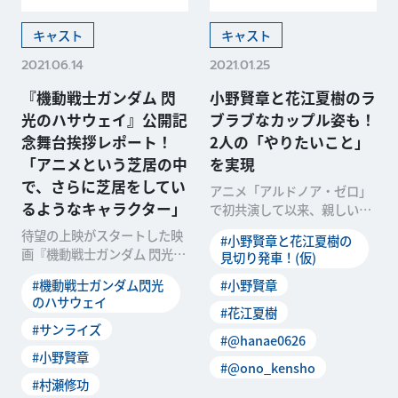
キャスト
キャスト
2021.06.14
2021.01.25
『機動戦士ガンダム 閃
小野賢章と花江夏樹のラ
光のハサウェイ』公開記
ブラブなカップル姿も！
念舞台挨拶レポート！
2人の「やりたいこと」
「アニメという芝居の中
を実現
で、さらに芝居をしてい
アニメ「アルドノア・ゼロ」
るようなキャラクター」
で初共演して以来、親しい間
柄という声優の小野賢章さん
待望の上映がスタートした映
#小野賢章と花江夏樹の
と花江夏樹さん。そんな
画『機動戦士ガンダム 閃光の
見切り発車！(仮)
ハサウェイ』。６月13日
#機動戦士ガンダム閃光
#小野賢章
（日）には東京・丸の内
のハサウェイ
#花江夏樹
#サンライズ
#@hanae0626
#小野賢章
#@ono_kensho
#村瀬修功