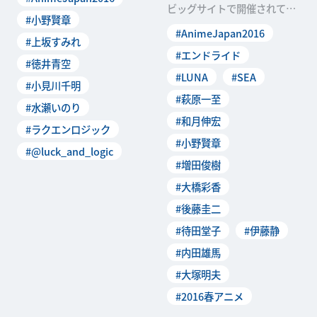
「AnimeJ
ビッグサイトで開催されてい
#小野賢章
る日本最大級のアニメイベン
#AnimeJapan2016
ト「Anim
#上坂すみれ
#エンドライド
#徳井青空
#LUNA
#SEA
#小見川千明
#萩原一至
#水瀬いのり
#和月伸宏
#ラクエンロジック
#小野賢章
#@luck_and_logic
#増田俊樹
#大橋彩香
#後藤圭二
#待田堂子
#伊藤静
#内田雄馬
#大塚明夫
#2016春アニメ