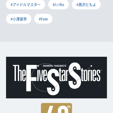
#アイドルマスター
#I☆Ris
#黒沢ともよ
#小澤亜李
#Fate