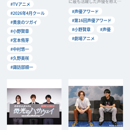
に最も活躍した声優を称える
#TVアニメ
匙 Silver Spoon」）が描く幻
第十六回声優アワードの受賞
#声優アワード
怪ファンタジー、TVアニメ
#2026年4月クール
者が発表されまし
「黄泉のツガイ」が、2026年
#第16回声優アワード
#黄泉のツガイ
４月４日（土）より放送され
#小野賢章
#声優
ます。放送を先駆け...
#小野賢章
#劇場アニメ
#宮本侑芽
#中村悠一
#久野美咲
#諏訪部順一