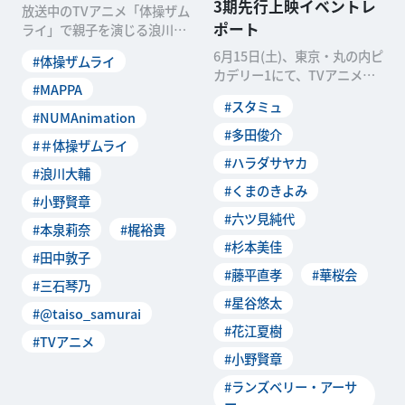
3期先行上映イベントレ
放送中のTVアニメ「体操ザム
ポート
ライ」で親子を演じる浪川大
輔と本泉莉奈に、第6話を振
6月15日(土)、東京・丸の内ピ
#体操ザムライ
り返って対談をしても
カデリー1にて、TVアニメ
#MAPPA
「スタミュ」第3期先行上映
#スタミュ
イベントが行われ
#NUMAnimation
#多田俊介
#＃体操ザムライ
#ハラダサヤカ
#浪川大輔
#くまのきよみ
#小野賢章
#六ツ見純代
#本泉莉奈
#梶裕貴
#杉本美佳
#田中敦子
#藤平直孝
#華桜会
#三石琴乃
#星谷悠太
#@taiso_samurai
#花江夏樹
#TVアニメ
#小野賢章
#ランズベリー・アーサ
ー