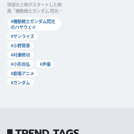
待望の上映がスタートした映
画『機動戦士ガンダム 閃光の
ハサウェイ』。６月13日
#機動戦士ガンダム閃光
（日）には東京・丸の内
のハサウェイ
#サンライズ
#小野賢章
#村瀬修功
#小形尚弘
#声優
#劇場アニメ
#ガンダム
TREND TAGS