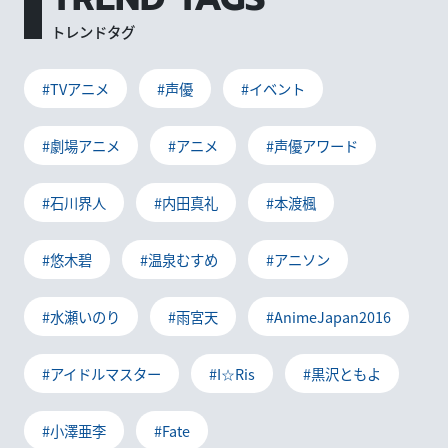
トレンドタグ
#TVアニメ
#声優
#イベント
#劇場アニメ
#アニメ
#声優アワード
#石川界人
#内田真礼
#本渡楓
#悠木碧
#温泉むすめ
#アニソン
#水瀬いのり
#雨宮天
#AnimeJapan2016
#アイドルマスター
#I☆Ris
#黒沢ともよ
#小澤亜李
#Fate