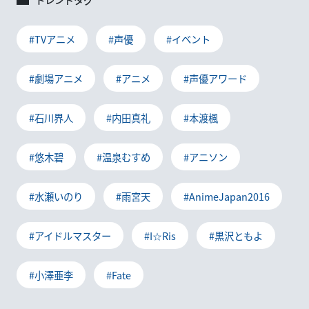
#TVアニメ
#声優
#イベント
#劇場アニメ
#アニメ
#声優アワード
#石川界人
#内田真礼
#本渡楓
#悠木碧
#温泉むすめ
#アニソン
#水瀬いのり
#雨宮天
#AnimeJapan2016
#アイドルマスター
#I☆Ris
#黒沢ともよ
#小澤亜李
#Fate