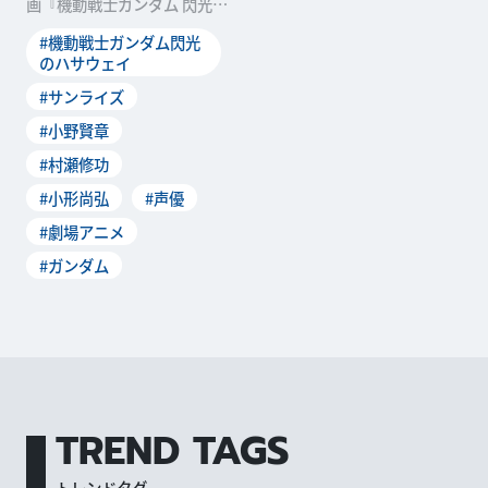
画『機動戦士ガンダム 閃光の
ハサウェイ』。６月13日
#機動戦士ガンダム閃光
（日）には東京・丸の内
のハサウェイ
#サンライズ
#小野賢章
#村瀬修功
#小形尚弘
#声優
#劇場アニメ
#ガンダム
TREND TAGS
トレンドタグ