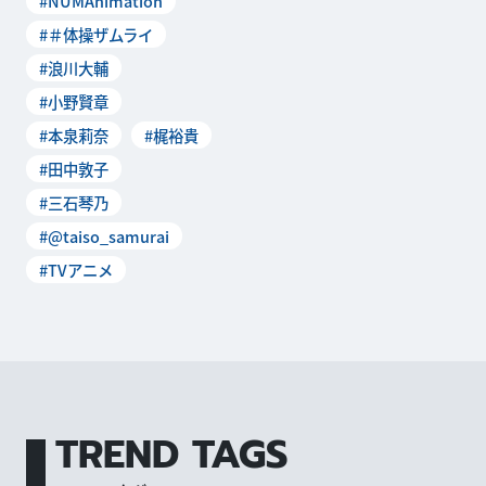
#NUMAnimation
#＃体操ザムライ
#浪川大輔
#小野賢章
#本泉莉奈
#梶裕貴
#田中敦子
#三石琴乃
#@taiso_samurai
#TVアニメ
TREND TAGS