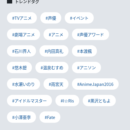
トレンドタグ
#TVアニメ
#声優
#イベント
#劇場アニメ
#アニメ
#声優アワード
#石川界人
#内田真礼
#本渡楓
#悠木碧
#温泉むすめ
#アニソン
#水瀬いのり
#雨宮天
#AnimeJapan2016
#アイドルマスター
#I☆Ris
#黒沢ともよ
#小澤亜李
#Fate