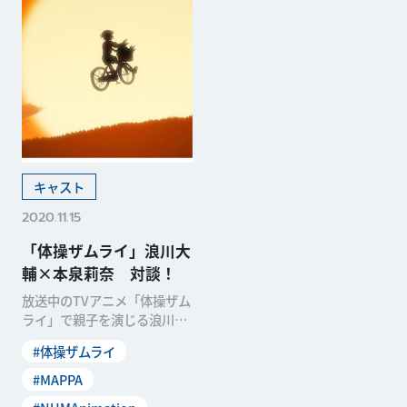
キャスト
2020.11.15
「体操ザムライ」浪川大
輔×本泉莉奈 対談！
放送中のTVアニメ「体操ザム
ライ」で親子を演じる浪川大
輔と本泉莉奈に、第6話を振
#体操ザムライ
り返って対談をしても
#MAPPA