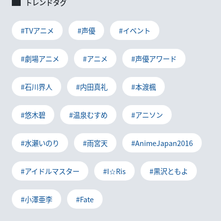
トレンドタグ
#TVアニメ
#声優
#イベント
#劇場アニメ
#アニメ
#声優アワード
#石川界人
#内田真礼
#本渡楓
#悠木碧
#温泉むすめ
#アニソン
#水瀬いのり
#雨宮天
#AnimeJapan2016
#アイドルマスター
#I☆Ris
#黒沢ともよ
#小澤亜李
#Fate