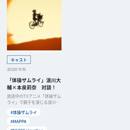
キャスト
2020.11.15
「体操ザムライ」浪川大
輔×本泉莉奈 対談！
放送中のTVアニメ「体操ザム
ライ」で親子を演じる浪川大
輔と本泉莉奈に、第6話を振
#体操ザムライ
り返って対談をしても
#MAPPA