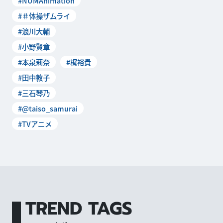
#NUMAnimation
#＃体操ザムライ
#浪川大輔
#小野賢章
#本泉莉奈
#梶裕貴
#田中敦子
#三石琴乃
#@taiso_samurai
#TVアニメ
TREND TAGS