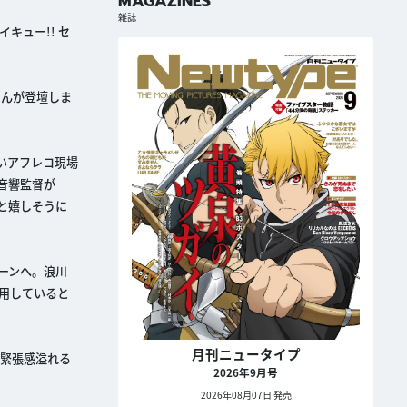
MAGAZINES
雑誌
イキュー!! セ
さんが登壇しま
いアフレコ現場
音響監督が
と嬉しそうに
ーンへ。浪川
用していると
月刊ニュータイプ
の緊張感溢れる
2026年9月号
2026年08月07日 発売