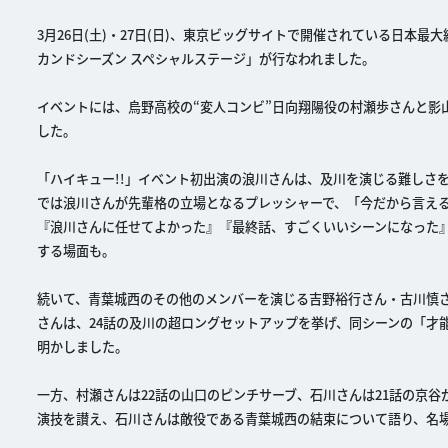
3月26日(土)・27日(日)、東京ビッグサイトで開催されている日本最大級の
カンドシーズン スペシャルステージ」が行なわれました。
イベントには、烏野高校の“変人コンビ”日向翔陽役の村瀬歩さんと影
した。
「ハイキュー!!」イベント初出演の浪川さんは、及川を演じる難しさ
では浪川さんが先輩格の立場となるプレッシャーで、「今だから言え
『浪川さんに任せてよかった』『最終話、すごくいいシーンになった
する場面も。
続いて、青葉城西のその他のメンバーを演じる吉野裕行さん・古川慎
さんは、24話の及川の超ロングセットアップを挙げ、同シーンの「才
明かしました。
一方、村瀬さんは22話の山口のピンチサーブ、石川さんは21話の京
演技を讃え、石川さんは敵役である青葉城西の結束について語り、名