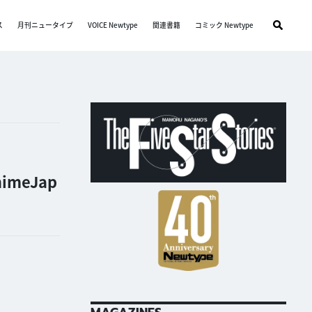
ス
月刊ニュータイプ
VOICE Newtype
関連書籍
コミック Newtype
meJap