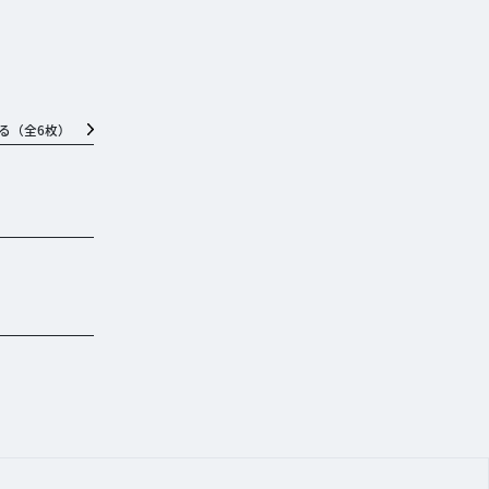
る（全
6
枚）