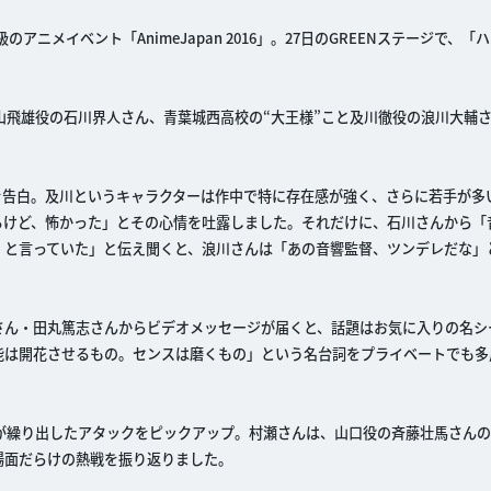
アニメイベント「AnimeJapan 2016」。27日のGREENステージで、「ハ
山飛雄役の石川界人さん、青葉城西高校の“大王様”こと及川徹役の浪川大輔
を告白。及川というキャラクターは作中で特に存在感が強く、さらに若手が多
るけど、怖かった」とその心情を吐露しました。それだけに、石川さんから「
』と言っていた」と伝え聞くと、浪川さんは「あの音響監督、ツンデレだな」
さん・田丸篤志さんからビデオメッセージが届くと、話題はお気に入りの名シ
能は開花させるもの。センスは磨くもの」という名台詞をプライベートでも多
谷が繰り出したアタックをピックアップ。村瀬さんは、山口役の斉藤壮馬さん
場面だらけの熱戦を振り返りました。