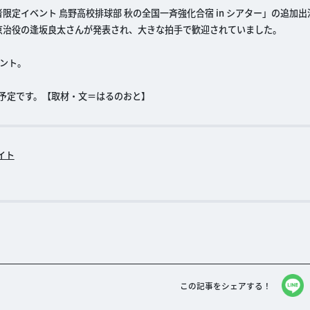
購入者限定イベント 烏野高校排球部 秋の全国一斉強化合宿 in シアター」の追加
京治役の逢坂良太さんが発表され、大きな拍手で歓迎されていました。
ント。
放送予定です。【取材・文＝はるのおと】
イト
この記事をシェアする！