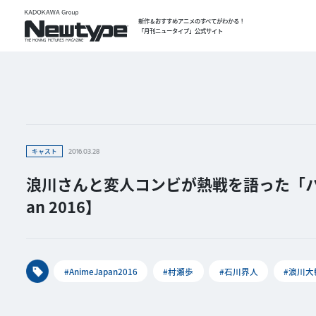
新作＆おすすめアニメのすべてがわかる！
「月刊ニュータイプ」公式サイト
キャスト
2016.03.28
浪川さんと変人コンビが熱戦を語った「ハイ
an 2016】
#AnimeJapan2016
#村瀬歩
#石川界人
#浪川大