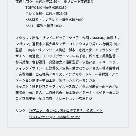
放送：AT-X…毎週水曜22:30～ ※リピート放送あり
TOKYO MX…毎週水曜23:30～
テレビ愛知…毎週水曜26:05～
KBS京都・サンテレビ…毎週水曜24:00～
BS11…毎週木曜日24:30～
スタッフ：原作…サンドロビッチ・ヤバ子 作画：MAAM(小学館「マ
ンガワン」連載中／裏少年サンデーコミックスより第1～7巻発売中)／
監督…山﨑みつえ／シリーズ構成・脚本…志茂文彦／キャラクターデ
ザイン…菊池愛／プロップデザイン…中島千明、松本恵／美術監督…
杉浦美穂／色彩設計…真壁源太／撮影監督…伊藤邦彦／イメージグラ
フィックデザイン…桒野貴文／編集…武宮むつみ／音楽…橋本由香利
／音響効果…白石唯果／キャスティングマネージャー…谷村誠／アニ
メーション制作…動画工房／製作…シルバーマンジム
キャスト：紗倉ひびき…ファイルーズあい／奏流院朱美…雨宮天／街
雄鳴造…石川界人／上原彩也香…石上静香／ジーナ・ボイド…東山奈
央／立花里美…堀江由衣／ナレーション…玄田哲章
リンク：
TVアニメ「ダンベル何キロ持てる？」公式サイト
公式Twitter・@dumbbell_anime