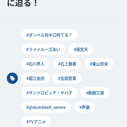
に迫る！
#ダンベル何キロ持てる？
#ファイルーズあい
#雨宮天
#石川界人
#石上静香
#東山奈央
#堀江由衣
#玄田哲章
#サンドロビッチ・ヤバ子
#動画工房
#@dumbbell_anime
#声優
#TVアニメ