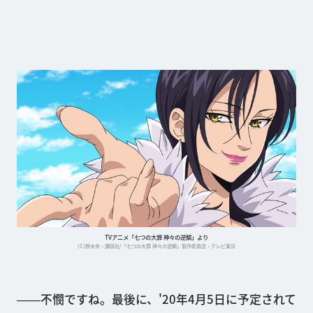
TVアニメ「七つの大罪 神々の逆鱗」より
(C)鈴木央・講談社/「七つの大罪 神々の逆鱗」製作委員会・テレビ東京
――不憫ですね。最後に、'20年4月5日に予定されて