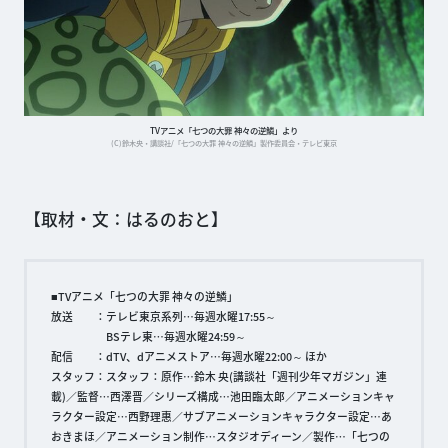
TVアニメ「七つの大罪 神々の逆鱗」より
(C)鈴木央・講談社/「七つの大罪 神々の逆鱗」製作委員会・テレビ東京
【取材・文：はるのおと】
■TVアニメ「七つの大罪 神々の逆鱗」
放送 ：テレビ東京系列…毎週水曜17:55～
BSテレ東…毎週水曜24:59～
配信 ：dTV、dアニメストア…毎週水曜22:00～ ほか
スタッフ：スタッフ：原作…鈴木 央(講談社「週刊少年マガジン」連
載)／監督…西澤晋／シリーズ構成…池田臨太郎／アニメーションキャ
ラクター設定…西野理惠／サブアニメーションキャラクター設定…あ
おきまほ／アニメーション制作…スタジオディーン／製作…「七つの