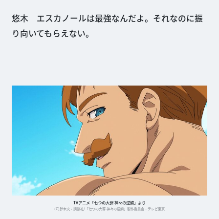
悠木 エスカノールは最強なんだよ。それなのに振
り向いてもらえない。
TVアニメ「七つの大罪 神々の逆鱗」より
(C)鈴木央・講談社/「七つの大罪 神々の逆鱗」製作委員会・テレビ東京