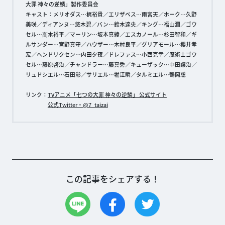
大罪 神々の逆鱗」製作委員会
キャスト：メリオダス…梶裕貴／エリザベス…雨宮天／ホーク…久野
美咲／ディアンヌ…悠木碧／バン…鈴木達央／キング…福山潤／ゴウ
セル…髙木裕平／マーリン…坂本真綾／エスカノール…杉田智和／ギ
ルサンダー…宮野真守／ハウザー…木村良平／グリアモール…櫻井孝
宏／ヘンドリクセン…内田夕夜／ドレファス…小西克幸／魔術士ゴウ
セル…藤原啓治／チャンドラー…藤真秀／キューザック…中田譲治／
リュドシエル…石田彰／サリエル…堀江瞬／タルミエル…鶴岡聡
リンク：
TVアニメ「七つの大罪 神々の逆鱗」 公式サイト
公式Twitter・@7_taizai
この記事をシェアする！