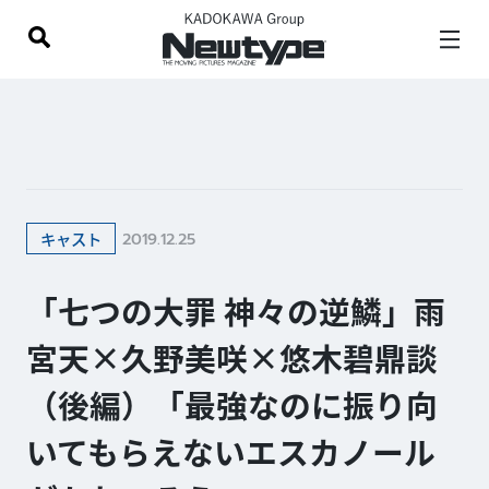
2019.12.25
キャスト
「七つの大罪 神々の逆鱗」雨
宮天×久野美咲×悠木碧鼎談
（後編）「最強なのに振り向
いてもらえないエスカノール