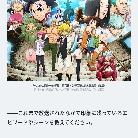
「七つの大罪 神々の逆鱗」雨宮天×久野美咲×悠木碧鼎談（後編）
(C)鈴木央・講談社/「七つの大罪 神々の逆鱗」製作委員会・テレビ東京
――これまで放送されたなかで印象に残っているエ
ピソードやシーンを教えてください。