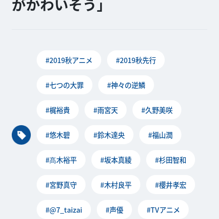
がかわいそう」
#2019秋アニメ
#2019秋先行
#七つの大罪
#神々の逆鱗
#梶裕貴
#雨宮天
#久野美咲
#悠木碧
#鈴木達央
#福山潤
#髙木裕平
#坂本真綾
#杉田智和
#宮野真守
#木村良平
#櫻井孝宏
#@7_taizai
#声優
#TVアニメ