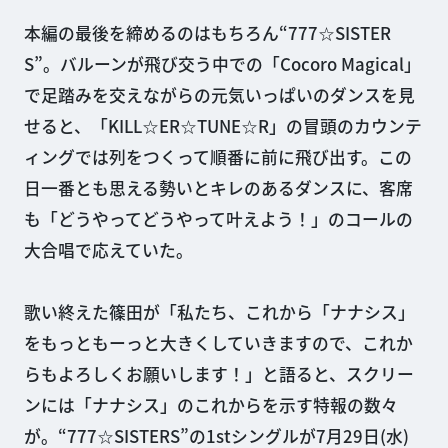
本編の最後を締めるのはもちろん“777☆SISTER
S”。バルーンが飛び交う中での「Cocoro Magical」
で足踏みを交えながらの元気いっぱいのダンスを見
せると、「KILL☆ER☆TUNE☆R」の冒頭のカウンテ
ィングでは列をつくって順番に前に飛び出す。この
日一番とも思える勢いとキレのあるダンスに、客席
も「どうやってどうやって叶えよう！」のコールの
大合唱で応えていた。
歌い終えた篠田が「私たち、これから「ナナシス」
をもっともーっと大きくしていきますので、これか
らもよろしくお願いします！」と語ると、スクリー
ンには「ナナシス」のこれからを示す特報の数々
が。“777☆SISTERS”の1stシングルが7月29日(水)