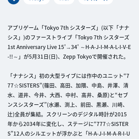
アプリゲーム「Tokyo 7th シスターズ」(以下「ナナ
シス」)のファーストライブ「Tokyo 7th シスターズ
1st Anniversary Live 15'→34' ～H-A-J-I-M-A-L-I-V-E
-!!～」が5月31日(日)、Zepp Tokyoで開催された。
「ナナシス」初の大型ライブには作中のユニット“7
77☆SISTERS”(篠田、高田、加隈、中島、井澤、清
水、道井、今井、大西、中村、高井、桑原)と“セブ
ンスシスターズ”(水瀬、渕上、前田、黒瀬、川崎、
辻)全員が集結。スクリーンのデジタル時計が2015
年から2034年に変化し、ステージに“777☆SISTER
S”12人のシルエットが浮かぶと「H-A-J-I-M-A-R-I-U