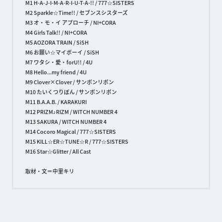
M1 H-A-J-I-M-A-R-I-U-T-A-!! / 777☆SISTERS
M2 Sparkle☆Time!! / セブンスシスターズ
M3 オ・モ・イ アプローチ / NI+CORA
M4 Girls Talk!! / NI+CORA
M5 AOZORA TRAIN / SiSH
M6 お願い☆マイボーイ / SiSH
M7 ワタシ・愛・forU!! / 4U
M8 Hello...my friend / 4U
M9 Clover×Clover / サンボンリボン
M10 たいくつりぼん / サンボンリボン
M11 B.A.A.B. / KARAKURI
M12 PRIZM♪RIZM / WITCH NUMBER 4
M13 SAKURA / WITCH NUMBER 4
M14 Cocoro Magical / 777☆SISTERS
M15 KILL☆ER☆TUNE☆R / 777☆SISTERS
M16 Star☆Glitter / All Cast
取材・文＝中里キリ