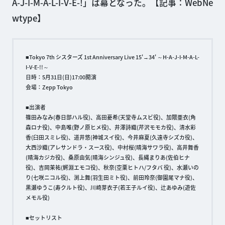
A-J-I-M-A-L-I-V-E-!」は幕となった。【記事：WebNe
wtype】
■Tokyo 7th シスターズ 1st Anniversary Live 15'→34' ～H-A-J-I-M-A-L-
I-V-E-!!～
日時：5月31日(日)17:00開演
会場：Zepp Tokyo
■出演者
篠田みなみ(春日部ハル役)、高田憂希(天堂寺ムスビ役)、加隈亜衣(角
森ロナ役)、中島唯(野ノ原ヒメ役)、井澤詩織(芹沢モモカ役)、清水彩
香(臼田スミレ役)、道井悠(神城スイ役)、今井麻夏(久遠寺シズカ役)、
大西沙織(アレサンドラ・スース役)、中村桜(晴海サワラ役)、高井舞香
(晴海カジカ役)、桑原由気(晴海シンジュ役)、長縄まりあ(佐伯ヒナ
役)、吉岡茉祐(鰐淵エモコ役)、秋奈(空栗ヒトハ/フタバ 役)、水瀬いの
り(七咲ニコル役)、渕上舞(羽生田ミト役)、前田玲奈(御園尾マナ役)、
黒瀬ゆうこ(寿クルト役)、川崎芽衣子(若王子ルイ役)、辻あゆみ(遊佐
メモル役)
■セットリスト