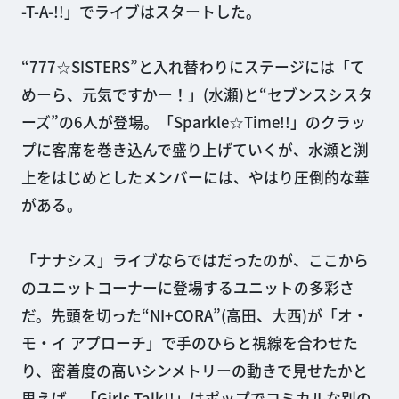
-T-A-!!」でライブはスタートした。
“777☆SISTERS”と入れ替わりにステージには「て
めーら、元気ですかー！」(水瀬)と“セブンスシスタ
ーズ”の6人が登場。「Sparkle☆Time!!」のクラッ
プに客席を巻き込んで盛り上げていくが、水瀬と渕
上をはじめとしたメンバーには、やはり圧倒的な華
がある。
「ナナシス」ライブならではだったのが、ここから
のユニットコーナーに登場するユニットの多彩さ
だ。先頭を切った“NI+CORA”(高田、大西)が「オ・
モ・イ アプローチ」で手のひらと視線を合わせた
り、密着度の高いシンメトリーの動きで見せたかと
思えば、「Girls Talk!!」はポップでコミカルな別の