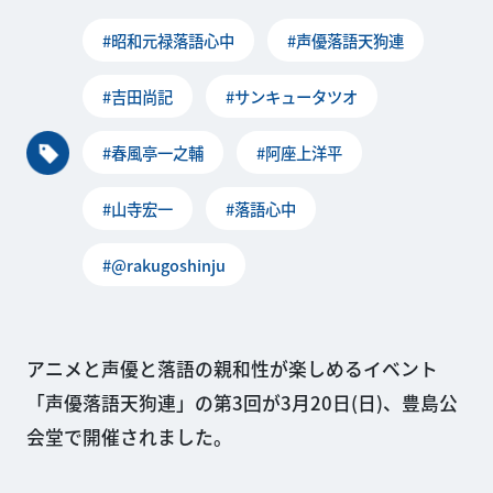
#昭和元禄落語心中
#声優落語天狗連
#吉田尚記
#サンキュータツオ
#春風亭一之輔
#阿座上洋平
#山寺宏一
#落語心中
#@rakugoshinju
アニメと声優と落語の親和性が楽しめるイベント
「声優落語天狗連」の第3回が3月20日(日)、豊島公
会堂で開催されました。