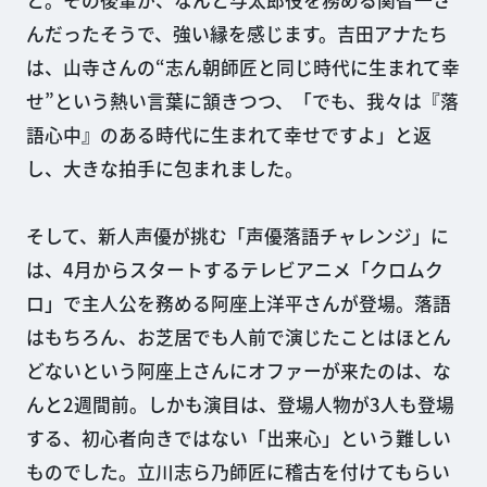
と。その後輩が、なんと与太郎役を務める関智一さ
んだったそうで、強い縁を感じます。吉田アナたち
は、山寺さんの“志ん朝師匠と同じ時代に生まれて幸
せ”という熱い言葉に頷きつつ、「でも、我々は『落
語心中』のある時代に生まれて幸せですよ」と返
し、大きな拍手に包まれました。
そして、新人声優が挑む「声優落語チャレンジ」に
は、4月からスタートするテレビアニメ「クロムク
ロ」で主人公を務める阿座上洋平さんが登場。落語
はもちろん、お芝居でも人前で演じたことはほとん
どないという阿座上さんにオファーが来たのは、な
んと2週間前。しかも演目は、登場人物が3人も登場
する、初心者向きではない「出来心」という難しい
ものでした。立川志ら乃師匠に稽古を付けてもらい