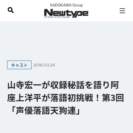
2016.03.24
キャスト
山寺宏一が収録秘話を語り阿
座上洋平が落語初挑戦！第3回
「声優落語天狗連」