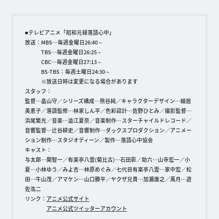
■テレビアニメ「昭和元禄落語心中」
放送：MBS…毎週金曜日26:40～
TBS…毎週金曜日26:25～
CBC…毎週金曜日27:13～
BS-TBS：毎週土曜日24:30～
※放送日時は変更になる場合があります
スタッフ：
監督…畠山守／シリーズ構成…熊谷純／キャラクターデザイン…細居
美恵子／落語監修…林家しん平／色彩設計…佐野ひとみ／撮影監督…
浜尾繁光／音楽…澁江夏奈／音楽制作…スターチャイルドレコード／
音響監督…辻谷耕史／音響制作…ダックスプロダクション／アニメー
ション制作…スタジオディーン／製作…落語心中協会
キャスト：
与太郎…関智一／有楽亭八雲(菊比古)…石田彰／助六…山寺宏一／小
夏…小林ゆう／みよ吉…林原めぐみ／七代目有楽亭八雲…家中宏／松
田…牛山茂／アマケン…山口勝平／ヤクザ兄貴…加瀬康之／萬月…遊
佐浩二
リンク：
アニメ公式サイト
アニメ公式ツイッターアカウント