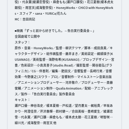
役)・代永翼(綾瀬恋雪役)・麻倉もも(瀬戸口雛役)・花江夏樹(榎本虎太
朗役)・雨宮天(成海聖奈役)・HoneyWorks・CHiCO with HoneyWork
s・スフィア・sana・YURiCa/花たん
MC：吉田尚記
■映画「ずっと前から好きでした。～告白実行委員会～」
全国劇場で公開中
スタッフ：
原作・音楽…HoneyWorks／監督…柳沢テツヤ／脚本…成田良美／キ
ャラクターデザイン・総作画監督…藤井まき／美術設定…綱頭瑛子(K
USANAGI)／美術監督…海野有希(KUSANAGI)／プロップデザイン…宮
豊／色彩設計…小島真喜子(studio.Road)／撮影監督…関谷能弘(グラ
フィニカ)／CG…伴善則／編集…肥田文／音響監督…長崎行男／音響
効果…今野康之(スワラ・プロ)／音響制作…マイルストーン音楽出版
／アニメーションプロデューサー…河井敬介／プロデューサー…斎藤
俊輔／アニメーション制作…Qualia Animation／配給…アニプレック
ス／製作…「告白実行委員会」製作委員会
キャスト：
瀬戸口優…神谷浩史／榎本夏樹…戸松遥／望月蒼太…梶裕貴／早坂あ
かり…阿澄佳奈／芹沢春輝…鈴村健一／合田美桜…豊崎愛生／綾瀬恋
雪…代永翼／瀬戸口雛…麻倉もも／榎本虎太朗…花江夏樹／明智咲…
緑川光／成海聖奈…雨宮天 他