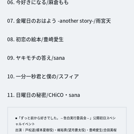
06. 今好きになる/麻倉もも
07. 金曜日のおはよう -another story-/雨宮天
08. 初恋の絵本/豊崎愛生
09. ヤキモチの答え/sana
10. 一分一秒君と僕の/スフィア
11. 日曜日の秘密/CHiCO・sana
■「ずっと前から好きでした。～告白実行委員会～」公開初日スペシ
ャルイベント
出演：戸松遥(榎本夏樹役)・梶裕貴(望月蒼太役)・豊崎愛生(合田美桜