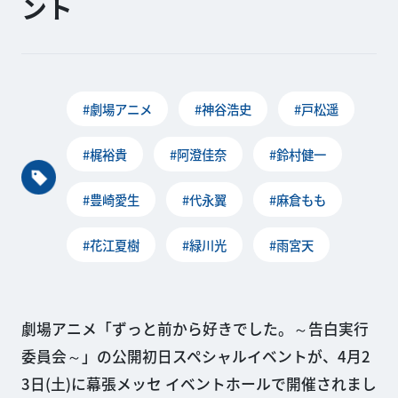
ント
#劇場アニメ
#神谷浩史
#戸松遥
#梶裕貴
#阿澄佳奈
#鈴村健一
#豊崎愛生
#代永翼
#麻倉もも
#花江夏樹
#緑川光
#雨宮天
劇場アニメ「ずっと前から好きでした。～告白実行
委員会～」の公開初日スペシャルイベントが、4月2
3日(土)に幕張メッセ イベントホールで開催されまし