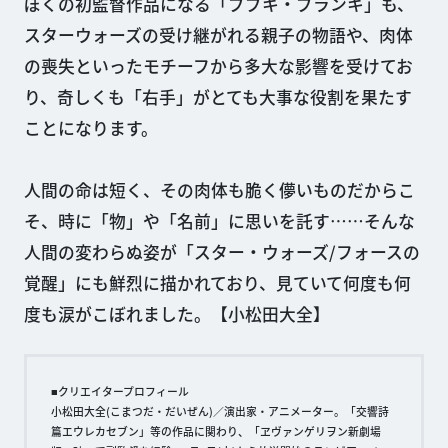
ぼくの初監督作品になる「ブブキ・ブランキ」も、
スターウォーズの受け継がれる親子の物語や、肉体
の喪失といったモチーフから多大な影響を受けてお
り、奇しくも「右手」がとても大事な役割を果たす
ことになります。
人間の命は短く、その肉体も脆く儚いものだからこ
そ、時に「物」や「名前」に思いを託す……そんな
人間の変わらぬ姿が「スター・ウォーズ/フォースの
覚醒」にも鮮烈に描かれており、見ていて何度も何
度も涙がこぼれました。【小松田大全】
■クリエイタープロフィール
小松田大全(こまつだ・だいぜん)／演出家・アニメーター。「交響詩
篇エウレカセブン」等の作品に関わり、「ヱヴァンゲリヲン新劇場