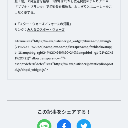
版：破」で副監督を経験、1月9日(土)から放送開始のテレビアニメ
「ブブキ・ブランキ」で初監督を務める。おにぎりとスニーカーをこ
よなく愛する。
■「スター・ウォーズ／フォースの覚醒」
リンク：
みんなのスター・ウォーズ
<iframe src="https://m-sw.platisher.jp/_widget/?h=2&amp;hb=rgb
(21%2C+21%2C+21)&amp;c=4&amp;fs=14px&amp;fc=black&amp;
b=1&amp;bbg=rgb(244%2C+240%2C+240)&amp;bbd=rgb(21%2C+2
1%2C+21)" allowtransparency="">
<script defer="defer" src="https://m-sw.platisher.jp/static/dinoport
al/js/dnptl_widget.js">
この記事をシェアする！