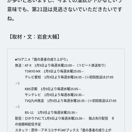
が多いと思いますし、今までの溜飲が下がるという
意味でも、第21話は見逃さないでいただきたいです
ね。
【取材・文：岩倉大輔】
■TVアニメ「盾の勇者の成り上がり」
放送：AT-X 1月9日より毎週水曜22:00～（リピート放送有り）
TOKYO MX 1月9日より毎週水曜25:05～
テレビ愛知 1月9日より毎週水曜26:35～(※初回放送は27:05
～)
KBS京都 1月9日より毎週水曜25:05～
サンテレビ 1月9日より毎週水曜25:30～
TVQ九州放送 1月9日より毎週水曜26:35～(※初回放送は27:05
～)
BS-11 1月9日より毎週水曜25:30～
配信：ひかりTVにて1月9日より毎週水曜23:30～ 独占先行配信 そ
の他随時配信予定
スタッフ：原作…アネコユサギ(MFブックス「盾の勇者の成り上が