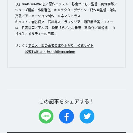
り」/KADOKAWA刊)／原作イラスト…弥南せいら／監督…阿保孝雄／
シリーズ構成…小柳啓伍／キャラクターデザイン・総作画監督…諏訪
真弘／アニメーション制作…キネマシトラス
キャスト：岩谷尚文…石川界人／ラフタリア…瀬戸麻沙美／フィー
ロ…日高里菜／天木 錬…松岡禎丞／北村元康…高橋 信／川澄 樹…山
谷祥生／メルティ…内田真礼
リンク：
アニメ「盾の勇者の成り上がり」公式サイト
公式Twitter・@shieldheroanime
この記事をシェアする！