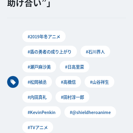
助け合い”」
#2019年冬アニメ
#盾の勇者の成り上がり
#石川界人
#瀬戸麻沙美
#日高里菜
#松岡禎丞
#高橋信
#山谷祥生
#内田真礼
#田村淳一郎
#KevinPenkin
#@shieldheroanime
#TVアニメ