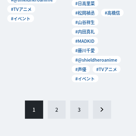
#日高里菜
#TVアニメ
#松岡禎丞
#高橋信
#イベント
#山谷祥生
#内田真礼
#MADKID
#藤川千愛
#@shieldheroanime
#声優
#TVアニメ
#イベント
1
2
3