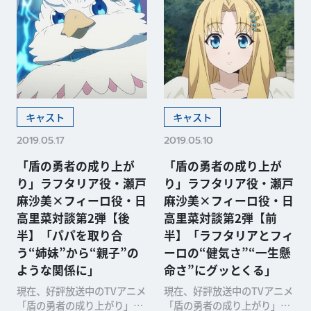
キャスト
キャスト
2019.05.17
2019.05.10
「盾の勇者の成り上が
「盾の勇者の成り上が
り」ラフタリア役・瀬戸
り」ラフタリア役・瀬戸
麻沙美×フィーロ役・日
麻沙美×フィーロ役・日
高里菜対談第2弾【後
高里菜対談第2弾【前
半】「パパを取り合
半】「ラフタリアとフィ
う“姉妹”から“親子”の
ーロの“健気さ”“一生懸
ような関係に」
命さ”にグッとくる」
現在、好評放送中のTVアニメ
現在、好評放送中のTVアニメ
「盾の勇者の成り上がり」。
「盾の勇者の成り上がり」。