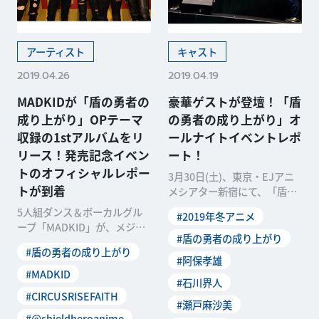
アーティスト
キャスト
2019.04.26
2019.04.19
MADKIDが「盾の勇者の
豪華ゲストが登壇！「盾
成り上がり」OPテーマ
の勇者の成り上がり」オ
収録の1stアルバムをリ
ールナイトイベントレポ
リース！発売記念イベン
ート！
トのオフィシャルレポー
3月30日(土)、東京・EJアニ
トが到着
メシアター新宿にて、「盾の
勇者の成り上がり」オールナ
5人組ダンス＆ボーカルグル
#2019年冬アニメ
イトイベントが開
ープ「MADKID」が、メジャ
#盾の勇者の成り上がり
ー初となるフルアルバム「CI
#盾の勇者の成り上がり
RCUS」をリリ
#阿保孝雄
#MADKID
#石川界人
#CIRCUSRISEFAITH
#瀬戸麻沙美
#@shieldheroanime