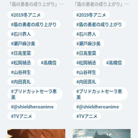
「盾の勇者の成り上がり」。
「盾の勇者の成り上がり」。
その放送を記念して、スタッ
その放送を記念して、スタッ
#2019冬アニメ
#2019冬アニメ
フ＆キャストによるリ
フ＆キャストによるリ
#盾の勇者の成り上がり
#盾の勇者の成り上がり
#石川界人
#石川界人
#瀬戸麻沙美
#瀬戸麻沙美
#日高里菜
#日高里菜
#松岡禎丞
#高橋信
#松岡禎丞
#高橋信
#山谷祥生
#山谷祥生
#内田真礼
#内田真礼
#ブリドカットセーラ恵
#ブリドカットセーラ恵
美
美
#@shieldheroanime
#@shieldheroanime
#TVアニメ
#TVアニメ