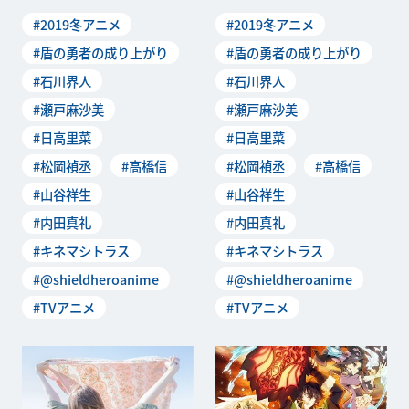
その放送を記念して、スタッ
その放送を記念して、スタッ
#2019冬アニメ
#2019冬アニメ
フ＆キャストによるリ
フ＆キャストによるリ
#盾の勇者の成り上がり
#盾の勇者の成り上がり
#石川界人
#石川界人
#瀬戸麻沙美
#瀬戸麻沙美
#日高里菜
#日高里菜
#松岡禎丞
#高橋信
#松岡禎丞
#高橋信
#山谷祥生
#山谷祥生
#内田真礼
#内田真礼
#キネマシトラス
#キネマシトラス
#@shieldheroanime
#@shieldheroanime
#TVアニメ
#TVアニメ