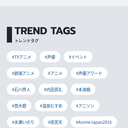
TREND TAGS
トレンドタグ
#TVアニメ
#声優
#イベント
#劇場アニメ
#アニメ
#声優アワード
#石川界人
#内田真礼
#本渡楓
#悠木碧
#温泉むすめ
#アニソン
#水瀬いのり
#雨宮天
#AnimeJapan2016