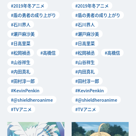
その放送を記念して、スタッ
その放送を記念して、スタッ
#2019年冬アニメ
#2019年冬アニメ
フ＆キャストによるリ
フ＆キャストによるリ
#盾の勇者の成り上がり
#盾の勇者の成り上がり
#石川界人
#石川界人
#瀬戸麻沙美
#瀬戸麻沙美
#日高里菜
#日高里菜
#松岡禎丞
#高橋信
#松岡禎丞
#高橋信
#山谷祥生
#山谷祥生
#内田真礼
#内田真礼
#田村淳一郎
#田村淳一郎
#KevinPenkin
#KevinPenkin
#@shieldheroanime
#@shieldheroanime
#TVアニメ
#TVアニメ