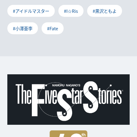
#アイドルマスター
#I☆Ris
#黒沢ともよ
#小澤亜李
#Fate