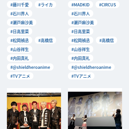
#藤川千愛
#ライカ
#MADKID
#CIRCUS
#石川界人
#石川界人
#瀬戸麻沙美
#瀬戸麻沙美
#日高里菜
#日高里菜
#松岡禎丞
#高橋信
#松岡禎丞
#高橋信
#山谷祥生
#山谷祥生
#内田真礼
#内田真礼
#@shieldheroanime
#@shieldheroanime
#TVアニメ
#TVアニメ