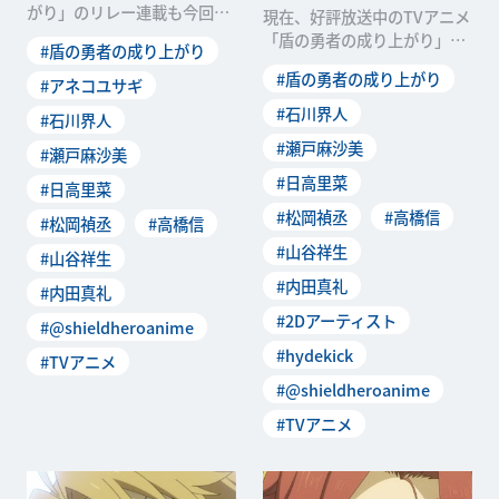
がり」のリレー連載も今回が
現在、好評放送中のTVアニメ
最終回。ラストを飾っていた
「盾の勇者の成り上がり」。
#盾の勇者の成り上がり
だくのは、原作のアネ
その放送を記念して、スタッ
#盾の勇者の成り上がり
#アネコユサギ
フ＆キャストによるリ
#石川界人
#石川界人
#瀬戸麻沙美
#瀬戸麻沙美
#日高里菜
#日高里菜
#松岡禎丞
#高橋信
#松岡禎丞
#高橋信
#山谷祥生
#山谷祥生
#内田真礼
#内田真礼
#2Dアーティスト
#@shieldheroanime
#hydekick
#TVアニメ
#@shieldheroanime
#TVアニメ