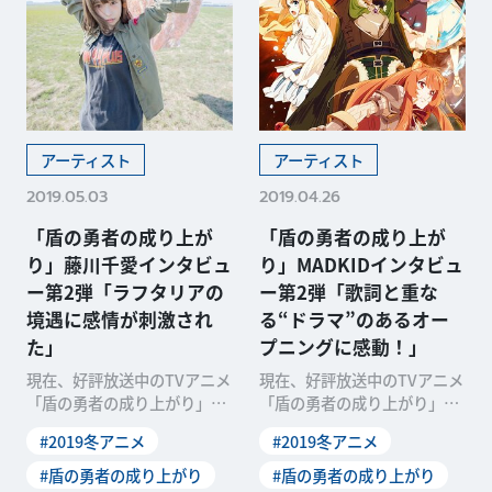
アーティスト
アーティスト
2019.05.03
2019.04.26
「盾の勇者の成り上が
「盾の勇者の成り上が
り」藤川千愛インタビュ
り」MADKIDインタビュ
ー第2弾「ラフタリアの
ー第2弾「歌詞と重な
境遇に感情が刺激され
る“ドラマ”のあるオー
た」
プニングに感動！」
現在、好評放送中のTVアニメ
現在、好評放送中のTVアニメ
「盾の勇者の成り上がり」。
「盾の勇者の成り上がり」。
その放送を記念して、スタッ
その放送を記念して、スタッ
#2019冬アニメ
#2019冬アニメ
フ＆キャストによるリ
フ＆キャストによるリ
#盾の勇者の成り上がり
#盾の勇者の成り上がり