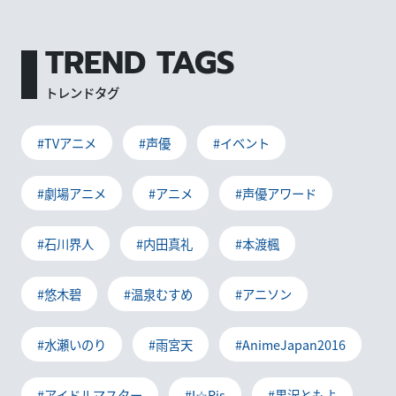
TREND TAGS
トレンドタグ
#TVアニメ
#声優
#イベント
#劇場アニメ
#アニメ
#声優アワード
#石川界人
#内田真礼
#本渡楓
#悠木碧
#温泉むすめ
#アニソン
#水瀬いのり
#雨宮天
#AnimeJapan2016
#アイドルマスター
#I☆Ris
#黒沢ともよ