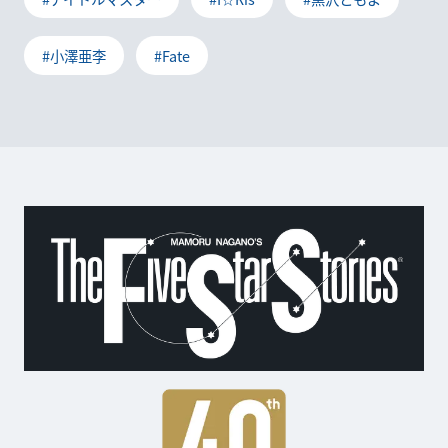
#小澤亜李
#Fate