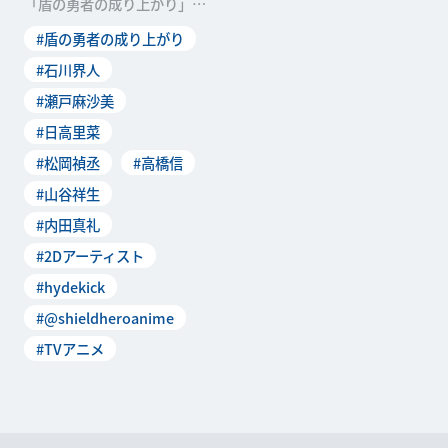
「盾の勇者の成り上がり」。
その放送を記念して、スタッ
#盾の勇者の成り上がり
フ＆キャストによるリ
#石川界人
#瀬戸麻沙美
#日高里菜
#松岡禎丞
#高橋信
#山谷祥生
#内田真礼
#2Dアーティスト
#hydekick
#@shieldheroanime
#TVアニメ