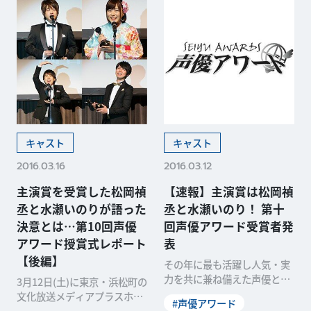
キャスト
キャスト
2016.03.16
2016.03.12
主演賞を受賞した松岡禎
【速報】主演賞は松岡禎
丞と水瀬いのりが語った
丞と水瀬いのり！ 第十
決意とは…第10回声優
回声優アワード受賞者発
アワード授賞式レポート
表
【後編】
その年に最も活躍し人気・実
力を共に兼ね備えた声優と作
3月12日(土)に東京・浜松町の
品、そして長年にわたって活
文化放送メディアプラスホー
#声優アワード
躍するベテラン声優の業
ルで、「第10回 声優アワー