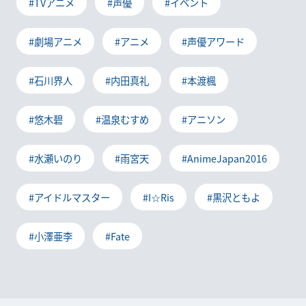
#TVアニメ
#声優
#イベント
#劇場アニメ
#アニメ
#声優アワード
#石川界人
#内田真礼
#本渡楓
#悠木碧
#温泉むすめ
#アニソン
#水瀬いのり
#雨宮天
#AnimeJapan2016
#アイドルマスター
#I☆Ris
#黒沢ともよ
#小澤亜李
#Fate