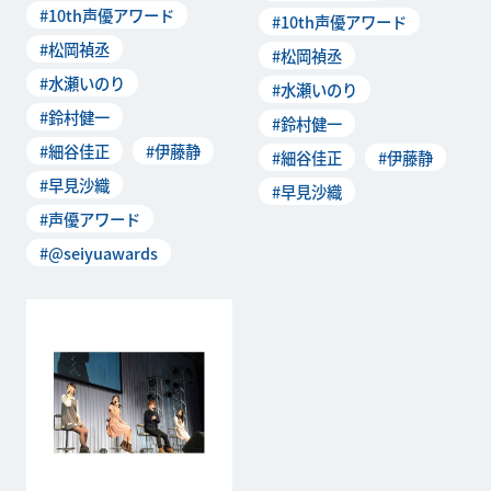
#10th声優アワード
#10th声優アワード
ド」の授賞式が
#松岡禎丞
#松岡禎丞
#水瀬いのり
#水瀬いのり
#鈴村健一
#鈴村健一
#細谷佳正
#伊藤静
#細谷佳正
#伊藤静
#早見沙織
#早見沙織
#声優アワード
#@seiyuawards