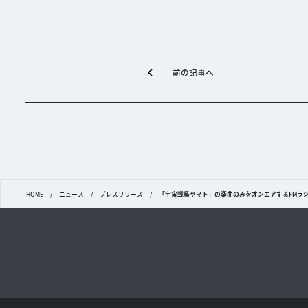
前の記事へ
HOME
/
ニュース
/
プレスリリース
/
「宇宙戦艦ヤマト」の楽曲のみをオンエアするFMラ