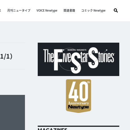
ス
月刊ニュータイプ
VOICE Newtype
関連書籍
コミック Newtype
/
1
）