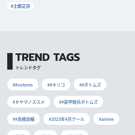
シティ横浜で開催されます。
#士郎正宗
⼠郎正宗さんの展⽰会はなん
と10年ぶりです。 「攻殻機動
隊」シリーズや「ア...
TREND TAGS
トレンドタグ
##votoms
##キリコ
##ボトムズ
#＃ヤマノススメ
##装甲騎兵ボトムズ
##高橋良輔
#2023年4月クール
#anime