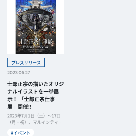
プレスリリース
2023.06.27
⼠郎正宗の描いたオリジ
ナルイラストを⼀挙展
⽰！ 「士郎正宗仕事
展」開催!!
2023年7⽉1日（土）〜17⽇
（月・祝）、マルイシティ横
浜7Fイベントスペースにて
#イベント
「⼠郎正宗仕事展」がマルイ