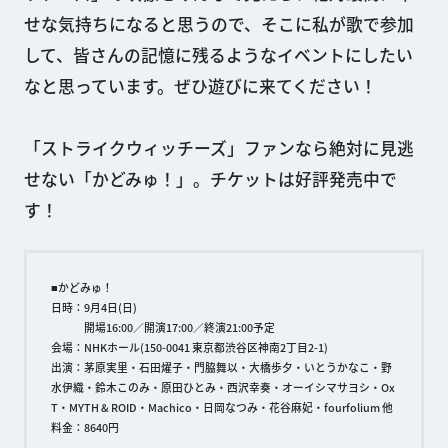
せな気持ちになると思うので、そこに私が歌で参加
して、皆さんの記憶に残るようなイベントにしたい
なと思っています。ぜひ遊びに来てください！
「ストライクウィッチーズ」ファンなら絶対に見逃
せない「かどみゅ！」。チケットは好評発売中で
す！
■かどみゅ！
日時：9月4日(日)
開場16:00／開演17:00／終演21:00予定
会場：NHKホール(150-0041 東京都渋谷区神南2丁目2-1)
出演：茅原実里・石田燿子・門脇舞以・大橋歩夕・いとうかなこ・野
水伊織・鈴木このみ・原田ひとみ・西沢幸奏・オーイシマサヨシ・Ox
T・MYTH & ROID・Machico・日岡なつみ・花谷麻妃・fourfolium 他
料金：8640円