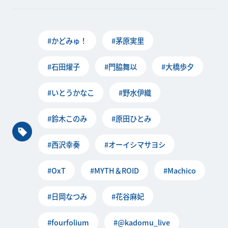
#かどみゅ！
#茅原実里
#石田燿子
#門脇舞以
#大橋歩夕
#いとうかなこ
#野水伊織
#鈴木このみ
#原田ひとみ
#西沢幸奏
#オーイシマサヨシ
#OxT
#MYTH＆ROID
#Machico
#日岡なつみ
#花谷麻妃
#fourfolium
#@kadomu_live