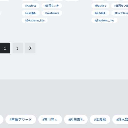
#Machico
#日岡なつみ
#Machico
#日岡なつ
#花谷麻妃
#fourfolium
#花谷麻妃
#fourfoliu
#@kadomu_live
#@kadomu_live
1
2
#声優アワード
#石川界人
#内田真礼
#本渡楓
#悠木