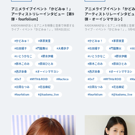
アニメライブイベント「かどみゅ！」
アニメライブイベント「かど
アーティストリレーインタビュー【第9
アーティストリレーインタビュ
弾・fourfolium】
弾・オーイシマサヨシ】
KADOKAWAがおくるアニメを映像と音楽で体感する
KADOKAWAがおくるアニメを映像と音
ライブ・イベント「かどみゅ！」。9月4日(日)に
ライブ・イベント「かどみゅ！」。9月4日
#かどみゅ！
#茅原実里
#かどみゅ！
#茅原実里
#石田燿子
#門脇舞以
#大橋歩夕
#石田燿子
#門脇舞以
#
#いとうかなこ
#野水伊織
#いとうかなこ
#野水伊織
#鈴木このみ
#原田ひとみ
#鈴木このみ
#原田ひとみ
#西沢幸奏
#オーイシマサヨシ
#西沢幸奏
#オーイシマサヨシ
#OxT
#MYTH＆ROID
#Machico
#OxT
#MYTH＆ROID
#Ma
#日岡なつみ
#花谷麻妃
#日岡なつみ
#花谷麻妃
#fourfolium
#@kadomu_live
#fourfolium
#@kadomu_live