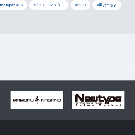
imeJapan2016
#アイドルマスター
#I☆Ris
#黒沢ともよ