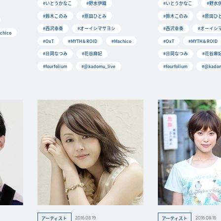
#いとうかなこ
#野水伊織
#いとうかなこ
#野水
#鈴木このみ
#原田ひとみ
#鈴木このみ
#原田ひ
#西沢幸奏
#オーイシマサヨシ
#西沢幸奏
#オーイシ
chico
#OxT
#MYTH＆ROID
#Machico
#OxT
#MYTH＆ROID
#日岡なつみ
#花谷麻妃
#日岡なつみ
#花谷麻
#fourfolium
#@kadomu_live
#fourfolium
#@kadom
2016.08.19
2016.08.16
アーティスト
アーティスト