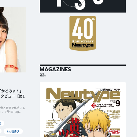
MAGAZINES
雑誌
「かどみゅ！」
タビュー【第1
を映像と音楽で体感する
。9月4日(日)に
里
#大橋歩夕