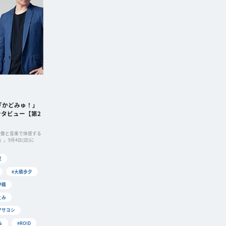
「かどみゅ！」
タビュー【第2
を映像と音楽で体感する
。9月4日(日)に
里
#大橋歩夕
伊織
とみ
マサヨシ
＆
#ROID