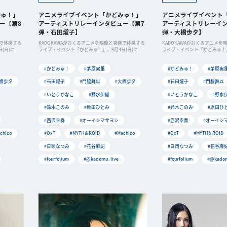
みゅ！」
アニメライブイベント「かどみゅ！」
アニメライブイベント
ー【第8
アーティストリレーインタビュー【第7
アーティストリレーイン
弾・石田燿子】
弾・大橋歩夕】
楽で体感する
KADOKAWAがおくるアニメを映像と音楽で体感する
KADOKAWAがおくるアニメ
(日)に
ライブ・イベント「かどみゅ！」。9月4日(日)に
ライブ・イベント「かどみゅ！」
#かどみゅ！
#茅原実里
#かどみゅ！
#茅原実
大橋歩夕
#石田燿子
#門脇舞以
#大橋歩夕
#石田燿子
#門脇舞以
#いとうかなこ
#野水伊織
#いとうかなこ
#野水
#鈴木このみ
#原田ひとみ
#鈴木このみ
#原田ひ
#西沢幸奏
#オーイシマサヨシ
#西沢幸奏
#オーイシ
chico
#OxT
#MYTH＆ROID
#Machico
#OxT
#MYTH＆ROID
#日岡なつみ
#花谷麻妃
#日岡なつみ
#花谷麻
#fourfolium
#@kadomu_live
#fourfolium
#@kadom