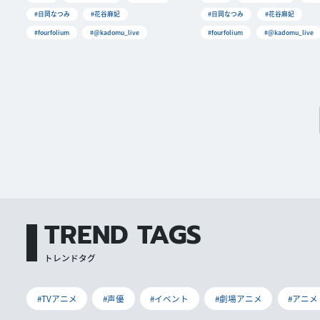
#日岡なつみ
#花谷麻妃
#日岡なつみ
#花谷麻妃
#fourfolium
#@kadomu_live
#fourfolium
#@kadomu_live
TREND TAGS
トレンドタグ
#TVアニメ
#声優
#イベント
#劇場アニメ
#アニメ