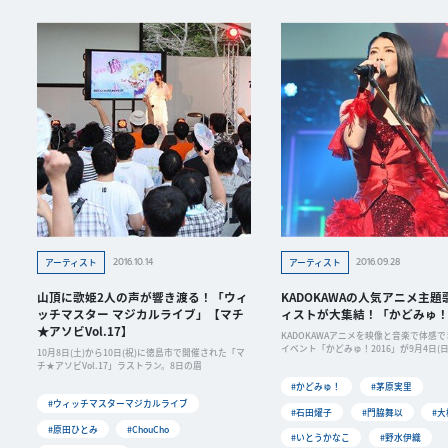
2016.10.14
2016.09.28
アーティスト
アーティスト
山頂に歌姫2人の声が響き渡る！「ウィ
KADOKAWAの人気アニメ主題
ッチマスター マジカルライブ」【マチ
ィストが大集結！「かどみゅ！2
★アソビVol.17】
KADOKAWAアニメを映像と音楽で体感
イベント「かどみゅ！2016」が9月4日(日
10月8日(土)から10日(祝)に徳島市で開催された「マ
チ★アソビVol.17」ラストラン。8日の眉
#かどみゅ！
#茅原実里
#ウィッチマスターマジカルライブ
#石田燿子
#門脇舞以
#
#原田ひとみ
#ChouCho
#いとうかなこ
#野水伊織