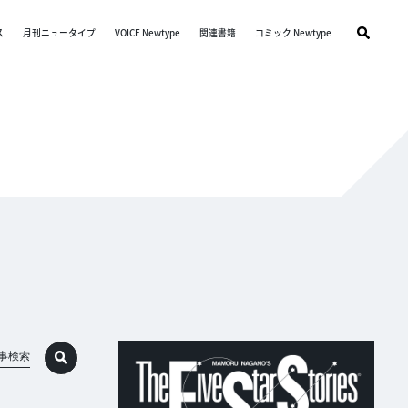
ス
月刊ニュータイプ
VOICE Newtype
関連書籍
コミック Newtype
事検索