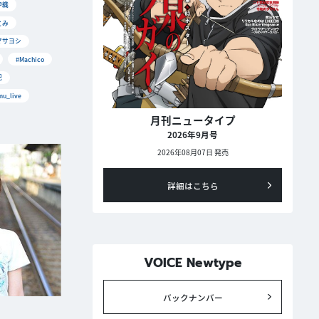
伊織
とみ
マサヨシ
#Machico
妃
u_live
月刊ニュータイプ
2026年9月号
2026年08月07日 発売
詳細はこちら
VOICE Newtype
バックナンバー