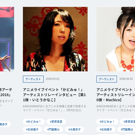
2016.09.02
2016.08.30
アーティスト
アーティスト
歌アーテ
アニメライブイベント「かどみゅ！」
アニメライブイベント
016」
アーティストリレーインタビュー【第1
アーティストリレーイン
1弾・いとうかなこ】
0弾・Machico】
できるライブ
)、
KADOKAWAがおくるアニメを映像と音楽で体感する
KADOKAWAがおくるアニメ
ライブ・イベント「かどみゅ！」。9月4日(日)に
ライブ・イベント「かどみゅ！」
#かどみゅ！
#茅原実里
#かどみゅ！
#茅原実
大橋歩夕
#石田燿子
#門脇舞以
#大橋歩夕
#石田燿子
#門脇舞以