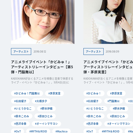
2016.08.12
2016.08.09
アーティスト
アーティスト
アニメライブイベント「かどみゅ！」
アニメライブイベント「かど
アーティストリレーインタビュー【第5
アーティストリレーインタビュ
弾・門脇舞以】
弾・茅原実里】
KADOKAWAがおくるアニメを映像と音楽で体感する
KADOKAWAがおくるアニメを映像と音
ライブ・イベント「かどみゅ！」。9月4日(日)に
ライブ・イベント「かどみゅ！」。9月4日
#かどみゅ！門脇舞以
#茅原実里
#かどみゅ！
#茅原実里
#石田燿子
#大橋歩夕
#石田燿子
#門脇舞以
#
#いとうかなこ
#野水伊織
#いとうかなこ
#野水伊織
#鈴木このみ
#原田ひとみ
#鈴木このみ
#原田ひとみ
#西沢幸奏
#オーイシマサヨシ
#西沢幸奏
#オーイシマサヨシ
#OxT
#MYTH＆ROID
#Machico
#OxT
#MYTH＆ROID
#Ma