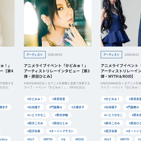
2016.08.05
2016.08.02
アーティスト
アーティスト
みゅ！」
アニメライブイベント「かどみゅ！」
アニメライブイベント
ー【第4
アーティストリレーインタビュー【第3
アーティストリレーイン
弾・原田ひとみ】
弾・MYTH＆ROID】
楽で体感する
KADOKAWAがおくるアニメを映像と音楽で体感する
KADOKAWAがおくるアニメ
(日)に
ライブ・イベント「かどみゅ！」。9月4日(日)に
ライブ・イベント「かどみゅ！」
#かどみゅ！
#茅原実里
#かどみゅ！
#茅原実
大橋歩夕
#石田燿子
#門脇舞以
#大橋歩夕
#石田燿子
#門脇舞以
#いとうかなこ
#野水伊織
#いとうかなこ
#野水
#鈴木このみ
#原田ひとみ
#鈴木このみ
#原田ひ
#西沢幸奏
#オーイシマサヨシ
#西沢幸奏
#オーイシ
chico
#OxT
#MYTH
#＆
#ROID
#OxT
#MYTH
#