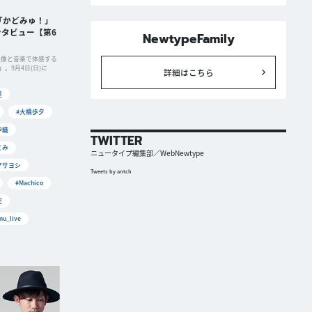
「かどみゅ！」
タビュー【第6
NewtypeFamily
を映像と音楽で体感する
。9月4日(日)に
詳細はこちら
里
#大橋歩夕
伊織
TWITTER
とみ
ニュータイプ編集部／WebNewtype
マサヨシ
Tweets by antch
#Machico
妃
u_live