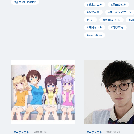
#@witch_master
#鈴木このみ
#原田ひとみ
#西沢幸奏
#オーイシマサヨシ
#OxT
#MYTH＆ROID
#Ma
#日岡なつみ
#花谷麻妃
#fourfolium
2016.08.26
2016.08.23
アーティスト
アーティスト