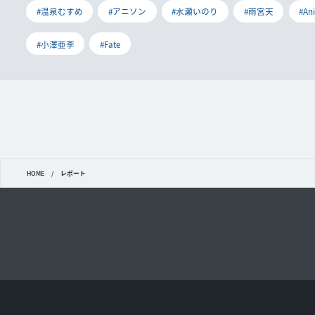
#温泉むすめ
#アニソン
#水瀬いのり
#雨宮天
#An
#小澤亜李
#Fate
HOME
/
レポート