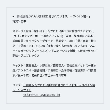
■「劇場版 抱かれたい男1位に脅されています。～スペイン編～」
絶賛公開中
スタッフ：原作…桜日梯子「抱かれたい男１位に脅されています。」
(月刊マガジンビーボーイ連載／リブレ刊)／監督…龍輪直征／脚本…
成田良美／キャラクターデザイン…芝美奈子、川口千里／音楽…横山
克／主題歌…DEEP SQUAD「変わりゆくもの変わらないもの」(ソニ
ー・ミュージックレーベルズ)／アニメーション制作…CloverWorks／
配給…アニプレックス
キャスト：東谷准太…小野友樹／西條高人…高橋広樹／セレス…速水
奨／アントニオ…落合福嗣／卯坂和臣…鳥海浩輔／在須清崇…羽多野
渉／綾木千広…佐藤拓也／成宮涼…内田雄馬
リンク：
「劇場版 抱かれたい男1位に脅されています。～スペイン編
～」公式サイト
公式Twitter・@dakaretai_1st