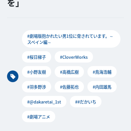
を」
#劇場版抱かれたい男1位に脅されています。～
スペイン編～
#桜日梯子
#CloverWorks
#小野友樹
#高橋広樹
#鳥海浩輔
#羽多野渉
#佐藤拓也
#内田雄馬
#@dakaretai_1st
##だかいち
#劇場アニメ