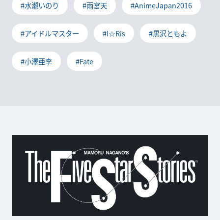
#水瀬いのり
#雨宮天
#AnimeJapan2016
#アイドルマスター
#I☆Ris
#黒沢ともよ
#小澤亜李
#Fate