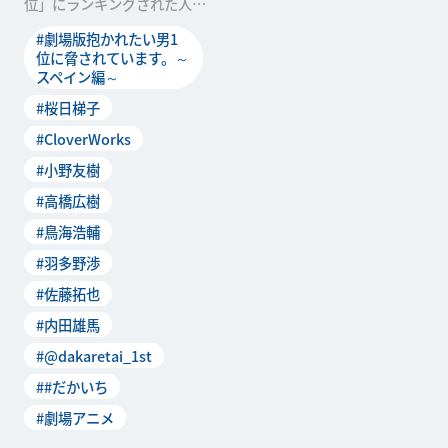
位」にランキングされた人気
俳優・西條高人が、彼の6年
#劇場版抱かれたい男1
連続記録を阻み1位となっ
位に脅されています。～
スペイン編～
#桜日梯子
#CloverWorks
#小野友樹
#高橋広樹
#鳥海浩輔
#羽多野渉
#佐藤拓也
#内田雄馬
#@dakaretai_1st
##だかいち
#劇場アニメ