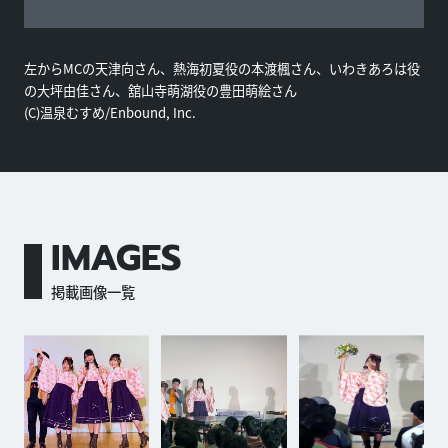
左からMCの天津向さん、熱海初夏役の本渡楓さん、いわきあろは役
の大坪由佳さん、舘山寺萌湖役の豊田萌絵さん
(C)温泉むすめ/Enbound, Inc.
IMAGES
掲載画像一覧