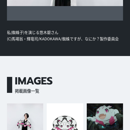
私(蜘蛛子)を演じる悠木碧さん
(C)馬場翁・輝竜司/KADOKAWA/蜘蛛ですが、なにか？製作委員会
IMAGES
掲載画像一覧