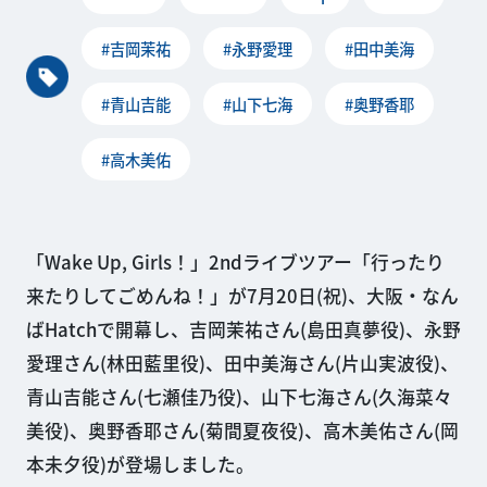
#吉岡茉祐
#永野愛理
#田中美海
#青山吉能
#山下七海
#奥野香耶
#高木美佑
「Wake Up, Girls！」2ndライブツアー「行ったり
来たりしてごめんね！」が7月20日(祝)、大阪・なん
ばHatchで開幕し、吉岡茉祐さん(島田真夢役)、永野
愛理さん(林田藍里役)、田中美海さん(片山実波役)、
青山吉能さん(七瀬佳乃役)、山下七海さん(久海菜々
美役)、奥野香耶さん(菊間夏夜役)、高木美佑さん(岡
本未夕役)が登場しました。