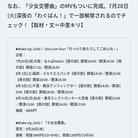
なお、「少女交響曲」のMVもついに完成。7月28日
(火)深夜の「わぐばん！」で一部解禁されるのでチ
ェック！【取材・文＝中里キリ】
■Wake Up, Girls！ 2nd Live Tour「行ったり来たりしてごめんね！」
日程：
7月20日(祝)大阪・なんばHatch【昼の部】開場14:00／開演14:30 【夜
の部】開場17:30／開演18:00
8月 1日(土)福岡・スカラエスパシオ【昼の部】開場14:30／開演15:00
【夜の部】開場18:00／開演18:30
8月 8日(土)千葉・舞浜アンフィシアター【昼の部】開場14:00／開演1
5:00【夜の部】開場18:00／開演19:00
8月16日(日)仙台・東京エレクトロンホール宮城【昼の部】開場12:00
／開演13:00 【夜の部】開場16:00／開演17:00
価格：6800円
■Wake Up, Girls！「少女交響曲」
発売：8月26日(水)
価格：税抜1800円(CD+DVD)、税抜1200円(CDのみ)