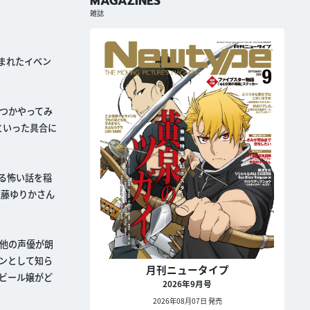
MAGAZINES
雑誌
まれたイベン
つかやってみ
といった具合に
る怖い話を稲
遠藤ゆりかさん
、他の声優が朗
ンとして知ら
月刊ニュータイプ
ビール嬢がど
2026年9月号
2026年08月07日 発売