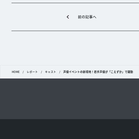
前の記事へ
HOME
/
レポート
/
キャスト
/
声優イベントの新境地！若手声優が「こえずか」で躍動