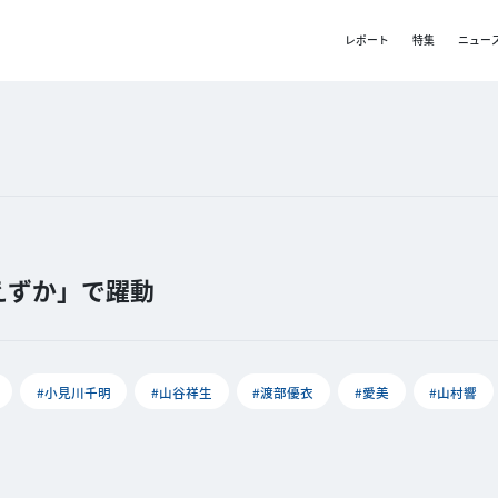
レポート
特集
ニュー
えずか」で躍動
#小見川千明
#山谷祥生
#渡部優衣
#愛美
#山村響