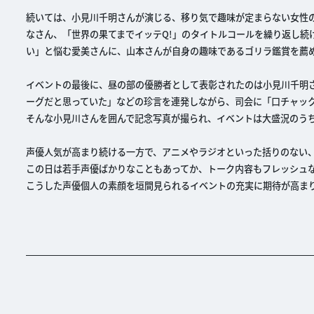
続いては、小見川千明さんが演じる、移り気で趣味が定まらない女性
なさん、「世界の果てまでイッテQ!」のタイトルコールを繰り返し続
い」と悩む愛美さんに、山本さんが自身の趣味であるゴリラ鑑賞を薦
イベントの最後に、昼の部の優勝者として表彰されたのは小見川千明
ーグだと思っていた」などの珍言を連発しながら、司会に「口チャッ
そんな小見川さんを囲んで記念写真が撮られ、イベントは大盛況のう
声優人気が高まり続ける一方で、アニメやラジオといった括りのない、
この日は若手声優ばかりなこともあってか、トーク内容もフレッシュ
こうした声優個人の素顔を垣間見られるイベントの充実に期待が高ま