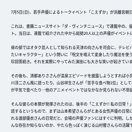
7月5日(日)、若手声優によるトークイベント「こえずか」が浜離宮朝
これは、書籍ニュースサイト「ダ・ヴィンチニュース」で連載中の、
ト。当日は、連載で紹介された中から総勢20人以上の声優がイベント
昼の部ではオタク芸人として知られる天津の向さんを司会に、テレビバ
たいキャラクター」という問いに「呪文を唱えて変身したり魔法を使う
珍回答続き。それを実際にやってみた演技にも大きな笑いが起きてい
その後も、清都ありささんが温泉エピソードを披露しようとすれば小
川淳二さん風に語ったり、山谷祥生さんが「苦手な食べ物1位」として
が平気で食べたり…他のアニメイベントではなかなか見られない不思
そんな彼らの本領が発揮されたのは、後半の「こえずか!! 私の日常
読するというもので、まずは山本希望さんらがとある女性声優の日常
れる渡部優衣さんの日常だと、会場の声優ファンにはすぐに判明。し
んな存在か知らないのか、やたら色っぽく演じる山村響さんらの活躍