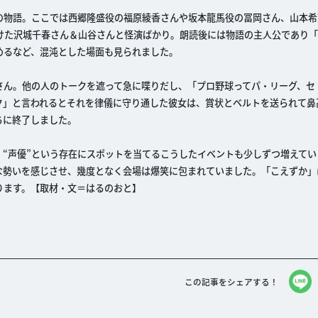
の物語。ここでは西郷隆盛役の福原綾香さんや坂本龍馬役の冨岡さん、山本希
けた沢城千春さん＆山谷さんと怪演ばかり。朗読後には物語の主人公であり
めるなど、混沌とした場面も見られました。
さん。他の人のトークを遮って急に喋りだし、「プロ野球ってパ・リーグ、セ
ク」と言われるとそれを律儀に守り通した彼女は、賞状とベルトを送られて鼻
ちに終了しました。
“声優”という存在にスポットを当てるこうしたイベントも少しずつ増えてい
な勢いを感じさせ、幾度となく会場は爆笑に包まれていました。「こえずか」
ります。【取材・文＝はるのおと】
この記事をシェアする！