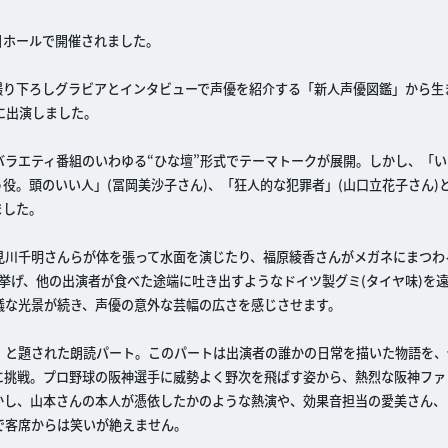
日ホールで開催されました。
撮り下ろしグラビアとインタビューで声優を紹介する「新人声優図鑑」から生
に出演しました。
ラエティ番組のいわゆる“ひな壇”形式でテーマトークが展開。しかし、「い
役。頭のいい人」(冨岡美沙子さん)、「狂人的な犯罪者」(山口立花子さん)
ました。
見川千明さんらが体を張って水面を演じたり、福原綾香さんがメガネにまつわ
挙げ、他の出演者が食べた途端に吐き出すようなドイツ製グミ(タイヤ味)を
議な光景が続き、声優の意外な芸幅の広さを感じさせます。
！」と題された朗読パート。このパートは出演者の誰かの日常を描いた物語を
に挑戦。プロ野球の阪神選手に威勢よく野次を飛ばす姿から、熱烈な阪神ファ
かし、山本さんの本人が憑依したかのような熱演や、効果音担当の愛美さん、
で客席からは笑いが絶えません。