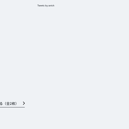
Tweets by antch
る（全
2
枚）