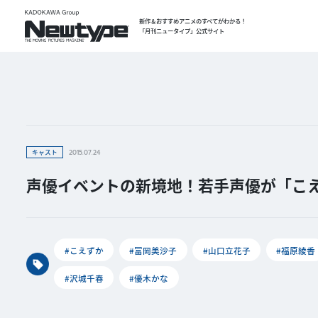
新作＆おすすめアニメのすべてがわかる！
「月刊ニュータイプ」公式サイト
キャスト
2015.07.24
声優イベントの新境地！若手声優が「こ
#こえずか
#冨岡美沙子
#山口立花子
#福原綾香
#沢城千春
#優木かな