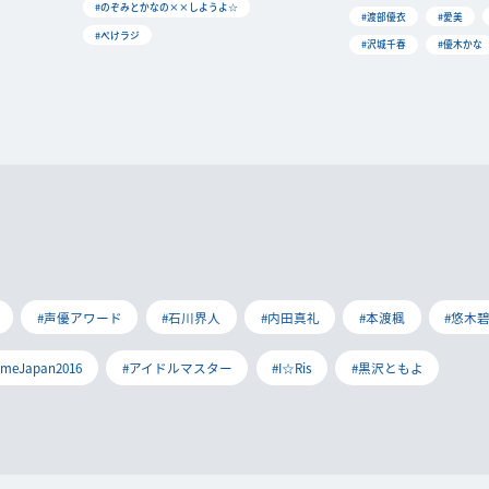
#のぞみとかなの××しようよ☆
#渡部優衣
#愛美
#ぺけラジ
#沢城千春
#優木かな
#声優アワード
#石川界人
#内田真礼
#本渡楓
#悠木
imeJapan2016
#アイドルマスター
#I☆Ris
#黒沢ともよ