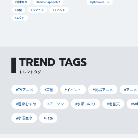
#優木かな
#AnimeJapan2022
#@bclover_PR
#声優
#TVアニメ
#イベント
#エクハ
TREND TAGS
トレンドタグ
#TVアニメ
#声優
#イベント
#劇場アニメ
#アニメ
#温泉むすめ
#アニソン
#水瀬いのり
#雨宮天
#An
#小澤亜李
#Fate