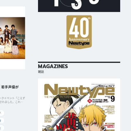
MAGAZINES
雑誌
！若手声優が
トークイベント「こえず
されました。これ
子
香
生