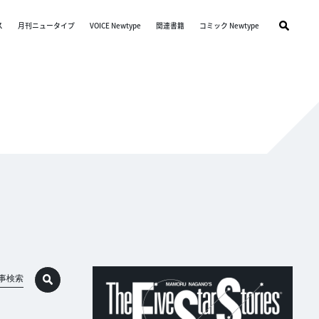
ス
月刊ニュータイプ
VOICE Newtype
関連書籍
コミック Newtype
事検索