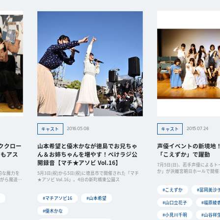
2016.05.08
2015.07.24
キャスト
キャスト
ククロー
山本希望と優木かなが徳島でお兄ちゃ
声優イベントの新境地
でもアス
ん＆お姉ちゃんを増やす！ぺけラジ公
「こえずか」で躍動
開録音【マチ★アソビ Vol.16】
7月5日(日)、若手声優による
か」が浜離宮朝日ホールで開催
的な魔力を
5月3日(祝)から5日(祝)に徳島市で開催された「マチ
は、
ながら魔道士
★アソビ Vol.16」。4日の新町橋東公園ス
#こえずか
#冨岡美沙
#マチアソビ16
#山本希望
#山口立花子
#福原綾
#優木かな
#小見川千明
#山谷祥