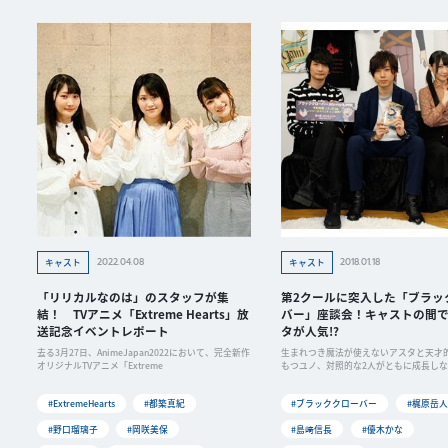
2022.04.08
2018.01.18
キャスト
キャスト
「リリカルなのは」のスタッフが集
第2クールに突入した「ブラッ
結！ TVアニメ「Extreme Hearts」放
バー」座談会！キャストの間
送記念イベントレポート
タが人気!?
去る3月27日、AnimeJapan2022において、完全新作
生まれつき魔法が使えないアスタと天才
オリジナルTVアニメ「Extreme
もつユノ、対照的な2人がともに成長し
の頂点
#ExtremeHearts
#都築真紀
#ブラッククローバー
#梶原岳人
#野口瑠璃子
#岡咲美保
#島﨑信長
#優木かな