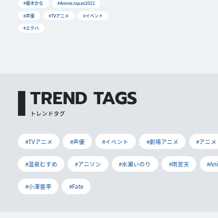
#優木かな
#AnimeJapan2022
#声優
#TVアニメ
#イベント
#エクハ
TREND TAGS
トレンドタグ
#TVアニメ
#声優
#イベント
#劇場アニメ
#アニメ
#温泉むすめ
#アニソン
#水瀬いのり
#雨宮天
#An
#小澤亜李
#Fate