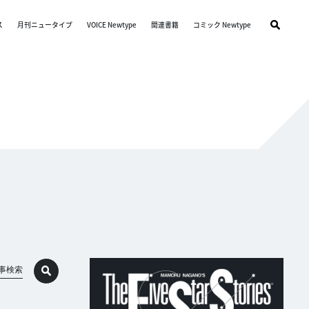
ス
月刊ニュータイプ
VOICE Newtype
関連書籍
コミック Newtype
事検索