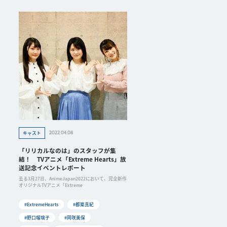
2022.04.08
キャスト
「リリカルなのは」のスタッフが集
結！ TVアニメ「Extreme Hearts」放
送記念イベントレポート
去る3月27日、AnimeJapan2022において、完全新作
オリジナルTVアニメ「Extreme
#ExtremeHearts
#都築真紀
#野口瑠璃子
#岡咲美保