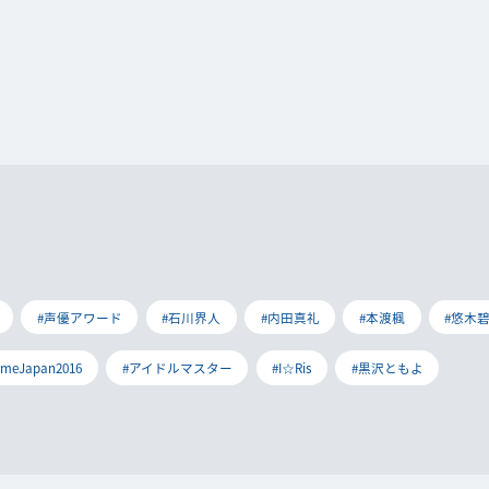
#声優アワード
#石川界人
#内田真礼
#本渡楓
#悠木
imeJapan2016
#アイドルマスター
#I☆Ris
#黒沢ともよ