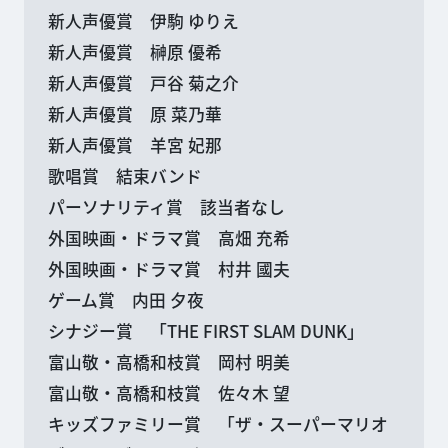
新人声優賞 伊駒 ゆりえ
新人声優賞 榊原 優希
新人声優賞 戸谷 菊之介
新人声優賞 原 菜乃華
新人声優賞 羊宮 妃那
歌唱賞 結束バンド
パーソナリティ賞 該当者なし
外国映画・ドラマ賞 高畑 充希
外国映画・ドラマ賞 村井 國夫
ゲーム賞 内田 夕夜
シナジー賞 「THE FIRST SLAM DUNK」
富山敬・高橋和枝賞 岡村 明美
富山敬・高橋和枝賞 佐々木 望
キッズファミリー賞 「ザ・スーパーマリオ