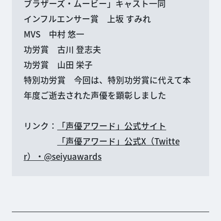
ブラザーズ・ムービー」キャスト一同
インフルエンサー賞 上坂 すみれ
MVS 中村 悠一
功労賞 古川 登志夫
功労賞 山田 栄子
特別功労賞 今回は、特別功労賞に代えて本
年度ご逝去された声優を顕彰しました
リンク：
「声優アワード」公式サイト
「声優アワード」公式X（Twitte
r）・@seiyuawards