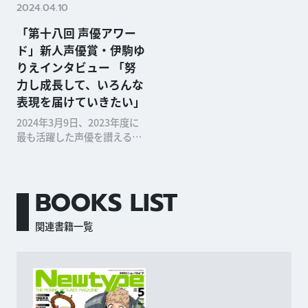
2024.04.10
「第十八回 声優アワー
ド」新人声優賞・伊駒ゆ
りえインタビュー 「努
力し成長して、いろんな
表現を届けていきたい」
2024年3月9日、2023年度に
最も活躍した声優を讃える
「第十八回 声優アワード」の
受賞者が発表されました。本
稿では、新人声優賞を受賞し
BOOKS LIST
た伊駒ゆりえさんのオフィシ
ャルインタビューをお届けし
ます。 ――受賞の一...
関連書籍一覧