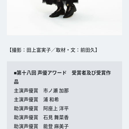
【撮影：田上富実子／取材・文：前田久】
■第十八回 声優アワード 受賞者及び受賞作
品
主演声優賞 市ノ瀬 加那
主演声優賞 浦 和希
助演声優賞 阿座上 洋平
助演声優賞 石見 舞菜香
助演声優賞 能登 麻美子