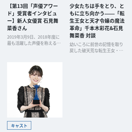
【第13回「声優アワー
少女たちは手をとり、と
ド」受賞者インタビュ
もに立ち向かう――「転
ー】新人女優賞 石見舞
生王女と天才令嬢の魔法
菜香さん
革命」千本木彩花&石見
舞菜香 対談
2019年3月9日、2018年度に
最も活躍した声優を称える第
幼いころに前世の記憶を取り
13回「声優アワード」の受賞
戻した破天荒な転生王女・ア
者が発表され
ニスと、学問から魔法、武芸
に至るまですべてが完璧
キャスト