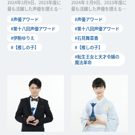
2024年3月9日、2023年度に
2024年３月9日、2023年度に
最も活躍した声優を讃える
最も活躍した声優を讃える
「第十八回 声優アワード」の
「第十八回 声優アワード」の
#声優アワード
#声優アワード
受賞者が発表されました。本
受賞者が発表されました。本
稿では、新人声優賞を受賞し
稿では、助演声優賞を受賞し
#第十八回声優アワード
#第十八回声優アワード
た伊駒ゆりえさんのオフィシ
た石見舞菜香さんのオフィシ
#伊駒ゆりえ
#石見舞菜香
ャルインタビューをお届けし
ャルインタビューをお届けし
ます。 ――受賞の一...
ます。 ――2018年度...
#【推しの子】
#【推しの子】
#転生王女と天才令嬢の
魔法革命