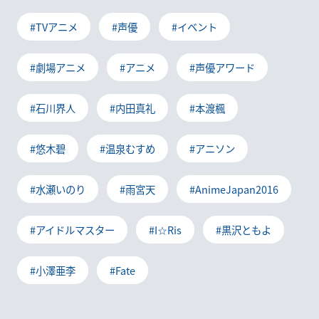
#TVアニメ
#声優
#イベント
#劇場アニメ
#アニメ
#声優アワード
#石川界人
#内田真礼
#本渡楓
#悠木碧
#温泉むすめ
#アニソン
#水瀬いのり
#雨宮天
#AnimeJapan2016
#アイドルマスター
#I☆Ris
#黒沢ともよ
#小澤亜李
#Fate