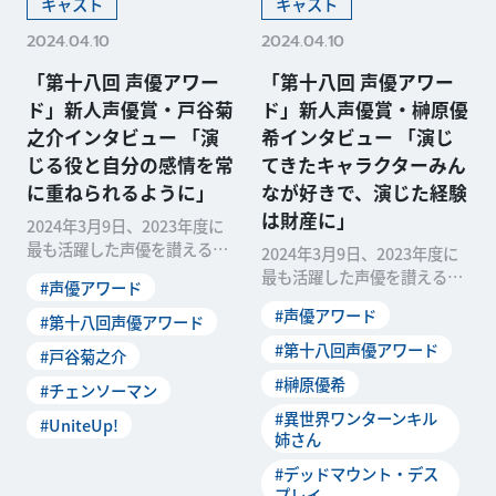
キャスト
キャスト
2024.04.10
2024.04.10
「第十八回 声優アワー
「第十八回 声優アワー
ド」新人声優賞・戸谷菊
ド」新人声優賞・榊原優
之介インタビュー 「演
希インタビュー 「演じ
じる役と自分の感情を常
てきたキャラクターみん
に重ねられるように」
なが好きで、演じた経験
は財産に」
2024年3月9日、2023年度に
最も活躍した声優を讃える
2024年3月9日、2023年度に
「第十八回 声優アワード」の
最も活躍した声優を讃える
#声優アワード
受賞者が発表されました。本
「第十八回 声優アワード」の
#声優アワード
稿では、新人声優賞を受賞し
#第十八回声優アワード
受賞者が発表されました。本
た戸谷菊之介さんのオフィシ
稿では、新人声優賞を受賞し
#第十八回声優アワード
#戸谷菊之介
ャルインタビューをお届けし
た榊原優希さんのオフィシャ
#榊原優希
ます。 ──「声優ア...
#チェンソーマン
ルインタビューをお届けしま
す。 ――受賞の一報...
#異世界ワンターンキル
#UniteUp!
姉さん
#デッドマウント・デス
プレイ