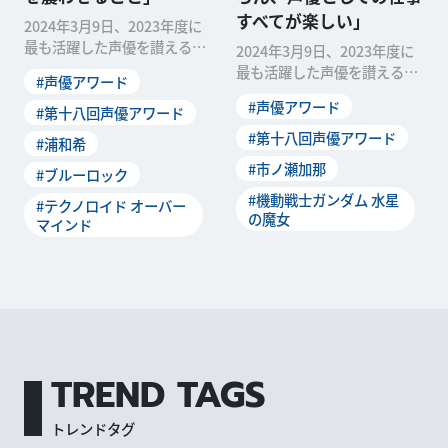
すべてが楽しい」
2024年3月9日、2023年度に
最も活躍した声優を讃える
2024年3月9日、2023年度に
「第十八回 声優アワード」の
最も活躍した声優を讃える
#声優アワード
受賞者が発表されました。本
「第十八回声優アワード」の
#声優アワード
稿では、主演声優賞を受賞し
#第十八回声優アワード
受賞者が発表されました。本
た浦和希さんのオフィシャル
稿では、主演声優賞を受賞し
#第十八回声優アワード
#浦和希
インタビューをお届けしま
た市ノ瀬加那さんのオフィシ
#市ノ瀬加那
す。 ——「第十八回声...
#ブルーロック
ャルインタビューをお届けし
ます。 ――第十八回声...
#機動戦士ガンダム 水星
#テクノロイド オーバー
の魔女
マインド
TREND TAGS
トレンドタグ