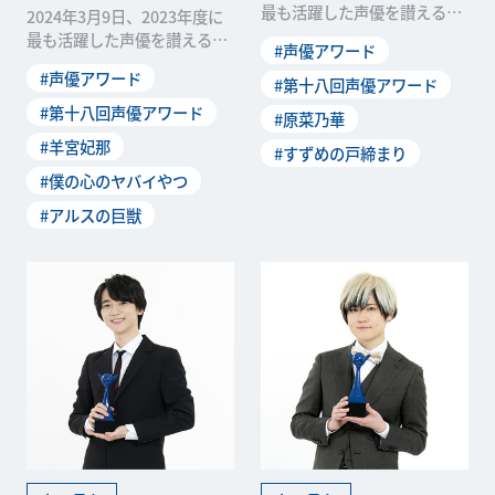
最も活躍した声優を讃える
2024年3月9日、2023年度に
「第十八回声優アワード」の
最も活躍した声優を讃える
#声優アワード
受賞者が発表されました。本
「第十八回 声優アワード」の
#声優アワード
稿では、新人声優賞を受賞し
#第十八回声優アワード
受賞者が発表されました。本
た原菜乃華さんのオフィシャ
稿では、新人声優賞を受賞し
#第十八回声優アワード
#原菜乃華
ルインタビューをお届けしま
た羊宮妃那さんのオフィシャ
#羊宮妃那
す。 ――受賞を知った...
#すずめの戸締まり
ルインタビューをお届けしま
す。 ――受賞を知っ...
#僕の心のヤバイやつ
#アルスの巨獣