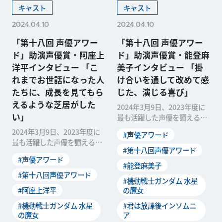
キャスト
キャスト
2024.04.10
2024.04.10
「第十八回 声優アワー
「第十八回 声優アワー
ド」助演声優賞・阿座上
ド」助演声優賞・能登麻
洋平インタビュー 「こ
美子インタビュー 「掛
れまでお世話になった人
け合いを通して改めて感
たちに、成長を見てもら
じた、演じる喜び」
えるような芝居がした
2024年3月9日、2023年度に
い」
最も活躍した声優を讃える
「第十八回 声優アワード」の
2024年3月9日、2023年度に
#声優アワード
受賞者が発表されました。本
最も活躍した声優を讃える
稿では、助演声優賞を受賞し
#第十八回声優アワード
「第十八回 声優アワード」の
た能登麻美子さんのオフィシ
#声優アワード
受賞者が発表されました。本
#能登麻美子
ャルインタビューをお届けし
稿では、助演声優賞を受賞し
#第十八回声優アワード
ます。 ――受賞の一...
#機動戦士ガンダム 水星
た阿座上洋平さんのオフィシ
#阿座上洋平
の魔女
ャルインタビューをお届けし
ます。 ――受賞を知...
#機動戦士ガンダム 水星
#君は放課後インソムニ
の魔女
ア