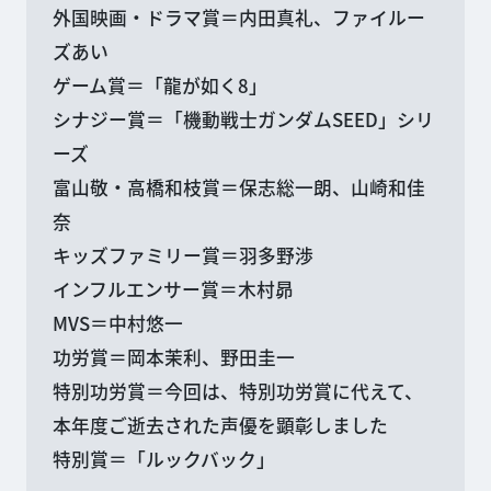
外国映画・ドラマ賞＝内田真礼、ファイルー
ズあい
ゲーム賞＝「龍が如く8」
シナジー賞＝「機動戦士ガンダムSEED」シリ
ーズ
富山敬・高橋和枝賞＝保志総一朗、山崎和佳
奈
キッズファミリー賞＝羽多野渉
インフルエンサー賞＝木村昴
MVS＝中村悠一
功労賞＝岡本茉利、野田圭一
特別功労賞＝今回は、特別功労賞に代えて、
本年度ご逝去された声優を顕彰しました
特別賞＝「ルックバック」