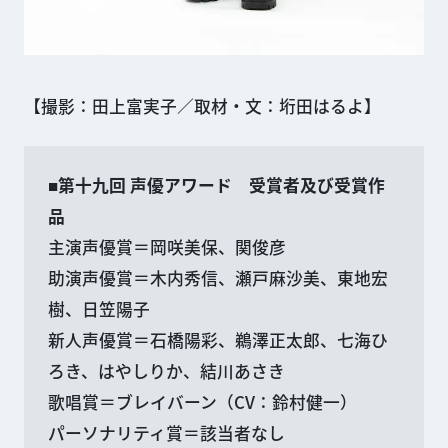
【撮影：田上富実子／取材・文：垳田はるよ】
■第十九回 声優アワード 受賞者及び受賞作
品
主演声優賞＝岡咲美保、関俊彦
助演声優賞＝木内秀信、瀬戸麻沙美、東地宏
樹、日笠陽子
新人声優賞＝石橋陽彩、鵜澤正太郎、七海ひ
ろき、はやしりか、結川あさき
歌唱賞＝ブレイバーン（CV：鈴村健一）
パーソナリティ賞＝該当者なし