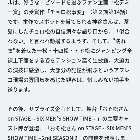
ルは、好きなエピソードを選ぶファン企画「松デミ
ー賞」の受賞作「チョロ松事変」（第２期第14話）
です。本作でスポットを当てられる神谷さんは、茶
髪にしたチョロ松の自信満々な語り口から、「似合
わない」と言われ動揺するようす、そして、"濡れ
衣"を着せた一松・十四松・トド松にジャンピング全
裸土下座をする姿をテンション高く生披露。大迫力
の演技に感激し、大部分の記憶が飛ぶというアフレ
コ現場の雰囲気を感じた観客は、惜しみない拍手を
送ります。
その後、サプライズ企画として、舞台「おそ松さん
on STAGE～SIX MEN'S SHOW TIME～」の主要キャ
スト陣が登壇。「おそ松さん on STAGE～SIX MEN'S
SHOW TIME～2nd SEASON 2」の開催を発表しま