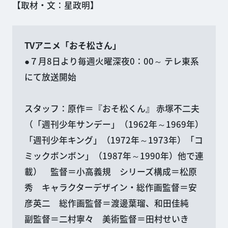
【取材・文：星政明】
TVアニメ「おそ松さん」
●７月8日より毎週火曜深夜0：00～ テレ東系
にて放送開始
スタッフ：原作＝『おそ松くん』 赤塚不二夫
（「週刊少年サンデー」（1962年～1969年）
「週刊少年キング」（1972年～1973年）「コ
ミックボンボン」（1987年～1990年）他で連
載） 監督＝小高義規 シリーズ構成＝松原
秀 キャラクターデザイン・総作画監督＝安
彦英二 総作画監督＝渡邊葉瑠、和田佳純
副監督＝二村寧々 美術監督＝田村せいき