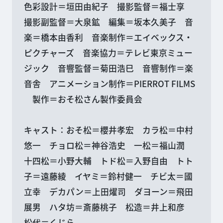
色彩設計＝垣田由紀子 撮影監督＝福士享
撮影副監督＝大泉鉱 編集＝坂本久美子 音
楽＝橋本由香利 音楽制作＝エイベックス・
ピクチャーズ 音楽協力＝テレビ東京ミュー
ジック 音響監督＝菊田浩巳 音響制作＝楽
音舎 アニメーション制作＝PIERROT FILMS
製作＝おそ松さん製作委員会
キャスト：おそ松＝櫻井孝宏 カラ松＝中村
悠一 チョロ松＝神谷浩史 一松＝福山潤
十四松＝小野大輔 トド松＝入野自由 トト
子＝遠藤綾 イヤミ＝鈴村健一 チビ太＝國
立幸 デカパン＝上田燿司 ダヨーン＝飛田
展男 ハタ坊＝斎藤桃子 松造＝井上和彦
松代＝くじら