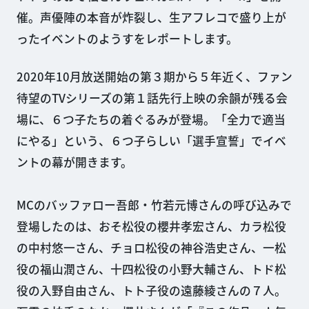
催。声優陣の本音が炸裂し、生アフレコで盛り上が
ったイベントのようすをレポートします。
2020年10月放送開始の第３期から５年近く、ファン
待望のTVシリーズの第１話先行上映の余韻が残る会
場に、６つ子たちの着ぐるみが登場。「全力で適当
にやる」という、６つ子らしい「選手宣誓」でイベ
ントの幕が開きます。
MCのバッファロー吾郎・竹若元博さんの呼び込みで
登場したのは、おそ松役の櫻井孝宏さん、カラ松役
の中村悠一さん、チョロ松役の神谷浩史さん、一松
役の福山潤さん、十四松役の小野大輔さん、トド松
役の入野自由さん、トト子役の遠藤綾さんの７人。