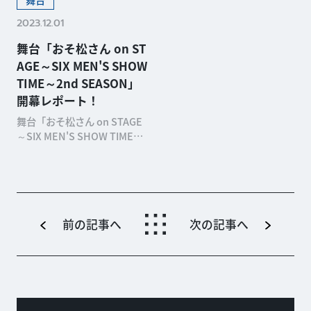
2023.12.01
舞台「おそ松さん on ST
AGE～SIX MEN'S SHOW
TIME～2nd SEASON」
開幕レポート！
舞台「おそ松さん on STAGE
～SIX MEN'S SHOW TIME～
2nd SEASON」が、11月23
日、東京・シアター1010で開
幕しました。原作であるTVア
ニメ「おそ松さん」の世界観
を再現し、クズでニートな6
つ子の日常を繰り広げる爆...
前の記事へ
次の記事へ