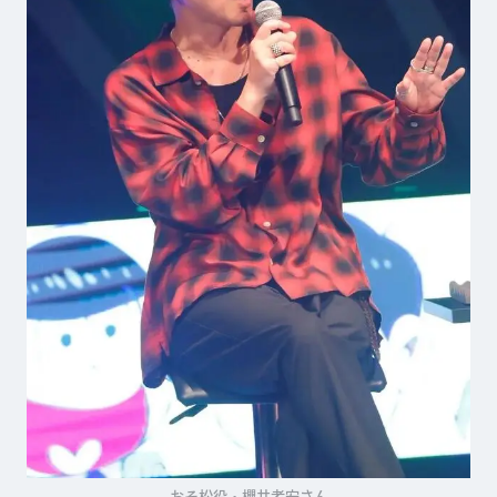
おそ松役・櫻井孝宏さん