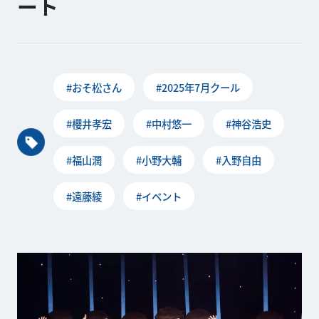
ート
#おそ松さん
#2025年7月クール
#櫻井孝宏
#中村悠一
#神谷浩史
#福山潤
#小野大輔
#入野自由
#遠藤綾
#イベント