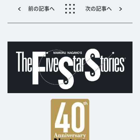
野妃菜喜さん、湯平燈華役の
礒部花凜さん、...
前の記事へ
次の記事へ