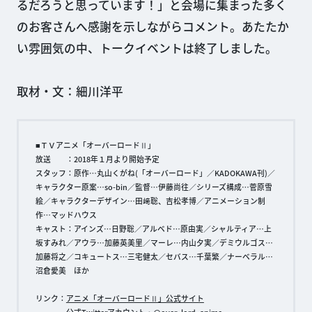
るだろうと思っています！」と会場に集まった多く
のお客さんへ感謝を示しながらコメント。あたたか
い雰囲気の中、トークイベントは終了しました。
取材・文：細川洋平
■ＴＶアニメ「オーバーロードⅡ」
放送 ：2018年１月より開始予定
スタッフ：原作…丸山くがね(「オーバーロード」／KADOKAWA刊)／
キャラクター原案…so-bin／監督…伊藤尚往／シリーズ構成…菅原雪
絵／キャラクターデザイン…田﨑聡、吉松孝博／アニメーション制
作…マッドハウス
キャスト：アインズ…日野聡／アルベド…原由実／シャルティア…上
坂すみれ／アウラ…加藤英美里／マーレ…内山夕実／デミウルゴス…
加藤将之／コキュートス…三宅健太／セバス…千葉繁／ナーベラル…
沼倉愛美 ほか
リンク：
アニメ「オーバーロードⅡ」公式サイト
公式Twitterアカウント・@over_lord_anime