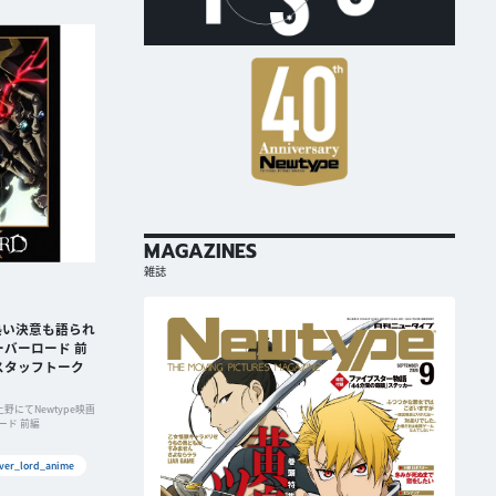
MAGAZINES
雑誌
熱い決意も語られ
バーロード 前
スタッフトーク
上野にてNewtype映画
ード 前編
ver_lord_anime