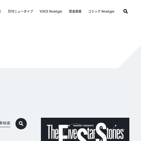
ス
月刊ニュータイプ
VOICE Newtype
関連書籍
コミック Newtype
事検索