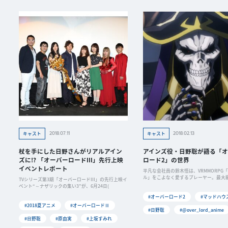
2018.07.11
2018.02.13
キャスト
キャスト
杖を手にした日野さんがリアルアイン
アインズ役・日野聡が語る「オ
ズに!? 「オーバーロードIII」先行上映
ロード2」の世界
イベントレポート
平凡な会社員の鈴木悟は、VRMMORPG
ル」をこよなく愛するプレーヤー。最大
TVシリーズ第3期「オーバーロードIII」の先行上映イ
ベント“～ナザリックの集い3”が、6月24日(
#オーバーロード2
#マッドハウ
#2018夏アニメ
#オーバーロードⅢ
#日野聡
#@over_lord_anime
#日野聡
#原由実
#上坂すみれ