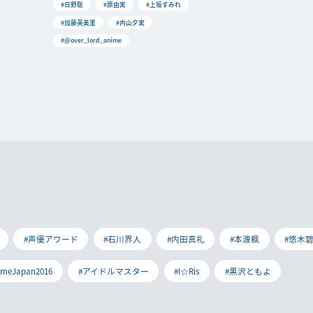
#日野聡
#原由実
#上坂すみれ
#加藤英美里
#内山夕実
#@over_lord_anime
#声優アワード
#石川界人
#内田真礼
#本渡楓
#悠木
imeJapan2016
#アイドルマスター
#I☆Ris
#黒沢ともよ