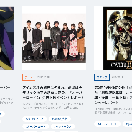
2017.12.30
2017.11.14
アニメ
スタッフ
ーバー
アインズ様の威光に包まれ、劇場はナ
第2期PV映像初公開！
ザリック地下大墳墓に変身。「オーバ
た「劇場版総集編 オー
ーロード2」先行上映イベントレポート
編・後編 一挙上映」
「ユグドラシ
ショーレポート
級ギルド“ア
TVシリーズ第2期「オーバーロード2」の先行上映イ
ベント“～ナザリックの集い2”が、12月17日(日
11月10日(金)、TOHOシネマズ
祭「劇場版総集編 オーバーロ
ス
#2018冬アニメ
#2018冬先行
#オーバーロード
#@o
#オーバーロード
#マッドハウス