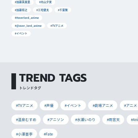
#加藤英美里
#内山夕実
#加藤将之
#三宅健太
#千葉繁
##overlord_anime
#@over_lord_anime
#TVアニメ
#イベント
TREND TAGS
トレンドタグ
#TVアニメ
#声優
#イベント
#劇場アニメ
#アニメ
#温泉むすめ
#アニソン
#水瀬いのり
#雨宮天
#An
#小澤亜李
#Fate