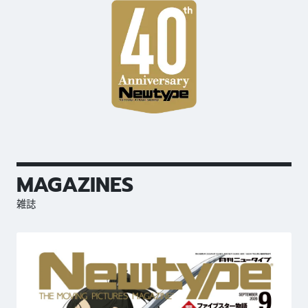
MAGAZINES
雑誌