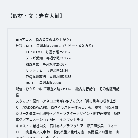
【取材・文：岩倉大輔】
■TVアニメ「盾の勇者の成り上がり」
放送：AT-X 毎週水曜22:00～（リピート放送有り）
TOKYO MX 毎週水曜25:05～
テレビ愛知 毎週水曜26:35～
KBS京都 毎週水曜25:05～
サンテレビ 毎週水曜25:30～
TVQ九州放送 毎週水曜26:35～
BS-11 毎週水曜25:30～
配信：ひかりTVにて毎週水曜23:30～ 独占先行配信 その他随時配
信
スタッフ：原作…アネコユサギ(MFブックス「盾の勇者の成り上が
り」/KADOKAWA刊)／原作イラスト…弥南せいら／監督…阿保孝雄／
シリーズ構成…小柳啓伍／キャラクターデザイン・総作画監督…諏訪
真弘／アニメーション制作…キネマシトラス
キャスト：岩谷尚文…石川界人／ラフタリア…瀬戸麻沙美／フィー
ロ…日高里菜／天木 錬…松岡禎丞／北村元康…高橋 信／川澄 樹…山