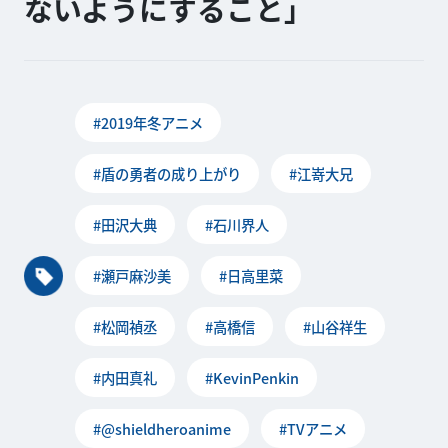
ないようにすること」
#2019年冬アニメ
#盾の勇者の成り上がり
#江嵜大兄
#田沢大典
#石川界人
#瀬戸麻沙美
#日高里菜
#松岡禎丞
#高橋信
#山谷祥生
#内田真礼
#KevinPenkin
#@shieldheroanime
#TVアニメ