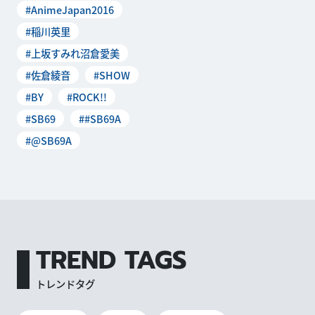
#AnimeJapan2016
「AnimeJ
#稲川英里
#上坂すみれ沼倉愛美
#佐倉綾音
#SHOW
#BY
#ROCK!!
#SB69
##SB69A
#@SB69A
TREND TAGS
トレンドタグ