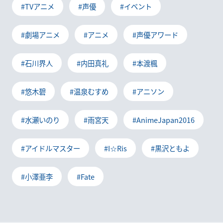
#TVアニメ
#声優
#イベント
#劇場アニメ
#アニメ
#声優アワード
#石川界人
#内田真礼
#本渡楓
#悠木碧
#温泉むすめ
#アニソン
#水瀬いのり
#雨宮天
#AnimeJapan2016
#アイドルマスター
#I☆Ris
#黒沢ともよ
#小澤亜李
#Fate