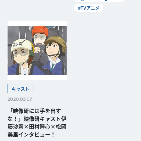
#TVアニメ
キャスト
2020.03.07
「映像研には手を出す
な！」映像研キャスト伊
藤沙莉×田村睦心×松岡
美里インタビュー！