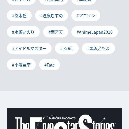
#悠木碧
#温泉むすめ
#アニソン
#水瀬いのり
#雨宮天
#AnimeJapan2016
#アイドルマスター
#I☆Ris
#黒沢ともよ
#小澤亜李
#Fate