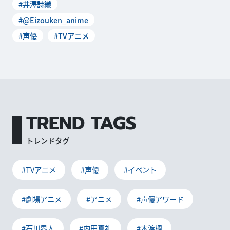
#井澤詩織
#@Eizouken_anime
#声優
#TVアニメ
TREND TAGS
トレンドタグ
#TVアニメ
#声優
#イベント
#劇場アニメ
#アニメ
#声優アワード
#石川界人
#内田真礼
#本渡楓