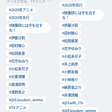
リーズとなる、TVアニメ「映
#2020冬先行
像研には手を出すな！」。芝
#2020冬アニメ
浜高校映像研の浅草
#映像研には手を出す
#2020冬先行
な！
#映像研には手を出す
#伊藤沙莉
な！
#田村睦心
#伊藤沙莉
#松岡美里
#田村睦心
#花守ゆみり
#松岡美里
#小松未可子
#花守ゆみり
#井上和彦
#小松未可子
#小野友樹
#大童澄瞳
#小林裕介
#湯浅政明
#綿貫竜之介
#浅野直之
#井澤詩織
#@Eizouken_anime
#@SaiRi_iTo
#TVアニメ
#@Eizouken_anime