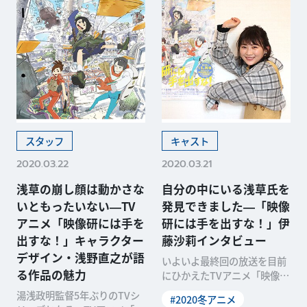
スタッフ
キャスト
2020.03.22
2020.03.21
浅草の崩し顔は動かさな
自分の中にいる浅草氏を
いともったいない―TV
発見できました―「映像
アニメ「映像研には手を
研には手を出すな！」伊
出すな！」キャラクター
藤沙莉インタビュー
デザイン・浅野直之が語
いよいよ最終回の放送を目前
る作品の魅力
にひかえたTVアニメ「映像研
には手を出すな！」。大童澄
湯浅政明監督5年ぶりのTVシ
#2020冬アニメ
瞳さんによる同名の漫