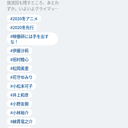
放送回も残すところ、あとわ
ずか。いよいよクライマック
スを迎える「映像研には手を
#2020冬アニメ
出すな！」ですが、最終
#2020冬先行
#映像研には手を出す
な！
#伊藤沙莉
#田村睦心
#松岡美里
#花守ゆみり
#小松未可子
#井上和彦
#小野友樹
#小林裕介
#綿貫竜之介