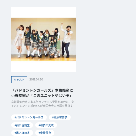
2018.04.20
キャスト
「バドミントンガールズ」本格始動に
小野友樹が「このユニットやばいぞ」
宮城県仙台市にある聖ラファエル学院を舞台に、女
子バドミントン部の5人が全国大会の出場を目指す
「バドミ
#バドミントンガールズ
#柳原可奈子
#前田佳織里
#和多田美咲
#黒木ほの香
#中島優衣