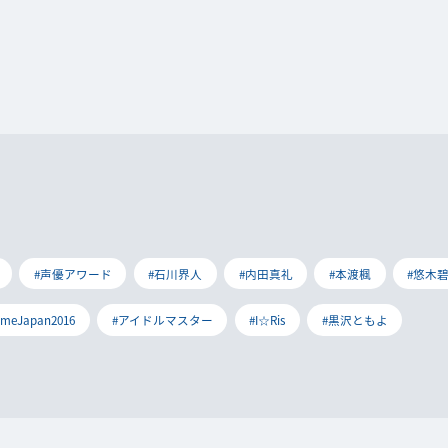
#声優アワード
#石川界人
#内田真礼
#本渡楓
#悠木
imeJapan2016
#アイドルマスター
#I☆Ris
#黒沢ともよ