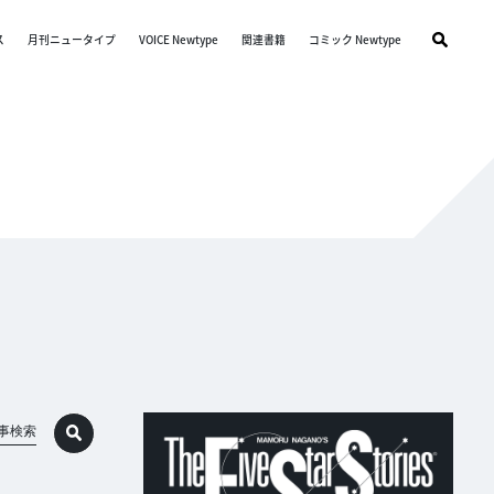
ス
月刊ニュータイプ
VOICE Newtype
関連書籍
コミック Newtype
事検索