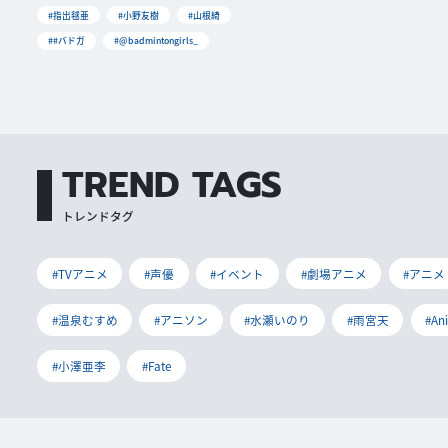
#指出毬亜
#小野友樹
#山根綺
##バドガ
#@badmintongirls_
TREND TAGS
トレンドタグ
#TVアニメ
#声優
#イベント
#劇場アニメ
#アニメ
#温泉むすめ
#アニソン
#水瀬いのり
#雨宮天
#An
#小澤亜李
#Fate