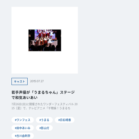
2015.07.27
キャスト
若手声優が「うまるちゃん」ステージ
で和気あいあい
7月26日(日)に開催されたワンダーフェスティバル 20
15［夏］で、テレビアニメ「干物妹！うまるち
#ワンフェス
#うまる
#白石晴香
#田中あいみ
#影山灯
#古川由利奈