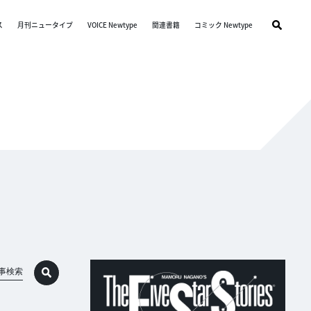
ス
月刊ニュータイプ
VOICE Newtype
関連書籍
コミック Newtype
事検索