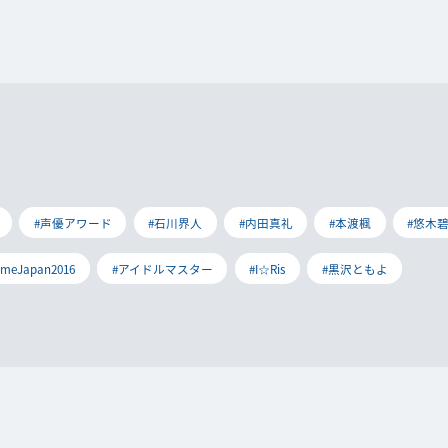
#声優アワード
#石川界人
#内田真礼
#本渡楓
#悠木
imeJapan2016
#アイドルマスター
#I☆Ris
#黒沢ともよ