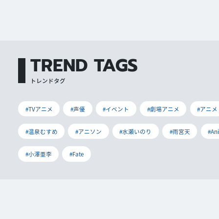
TREND TAGS
トレンドタグ
#TVアニメ
#声優
#イベント
#劇場アニメ
#アニメ
#温泉むすめ
#アニソン
#水瀬いのり
#雨宮天
#An
#小澤亜李
#Fate