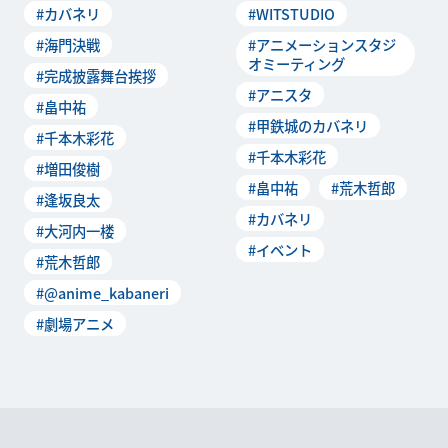
#カバネリ
#WITSTUDIO
たオリジナルア
ベント『アニ
#海門決戦
#アニメーションスタジ
オミーティング
#完成披露舞台挨拶
#アニスタ
#畠中祐
#甲鉄城のカバネリ
#千本木彩花
#千本木彩花
#増田俊樹
#畠中祐
#荒木哲郎
#逢坂良太
#カバネリ
#大河内一楼
#イベント
#荒木哲郎
#@anime_kabaneri
#劇場アニメ