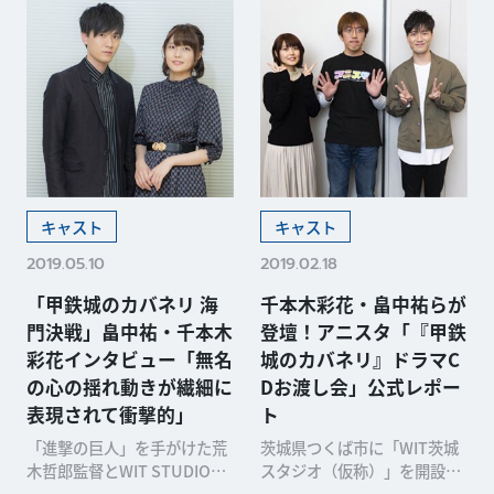
キャスト
キャスト
2019.05.10
2019.02.18
「甲鉄城のカバネリ 海
千本木彩花・畠中祐らが
門決戦」畠中祐・千本木
登壇！アニスタ「『甲鉄
彩花インタビュー「無名
城のカバネリ』ドラマC
の心の揺れ動きが繊細に
Dお渡し会」公式レポー
表現されて衝撃的」
ト
「進撃の巨人」を手がけた荒
茨城県つくば市に「WIT茨城
木哲郎監督とWIT STUDIOの
スタジオ（仮称）」を開設予
強力タッグが、世に送り出し
定のWIT STUDIOがリアルイ