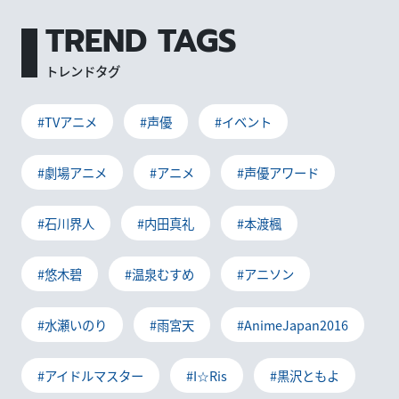
TREND TAGS
トレンドタグ
#TVアニメ
#声優
#イベント
#劇場アニメ
#アニメ
#声優アワード
#石川界人
#内田真礼
#本渡楓
#悠木碧
#温泉むすめ
#アニソン
#水瀬いのり
#雨宮天
#AnimeJapan2016
#アイドルマスター
#I☆Ris
#黒沢ともよ