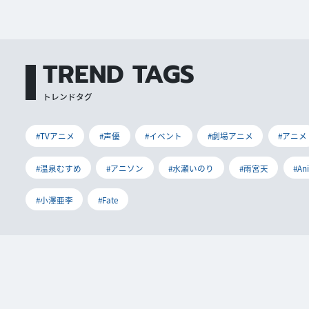
TREND TAGS
トレンドタグ
#TVアニメ
#声優
#イベント
#劇場アニメ
#アニメ
#温泉むすめ
#アニソン
#水瀬いのり
#雨宮天
#An
#小澤亜李
#Fate