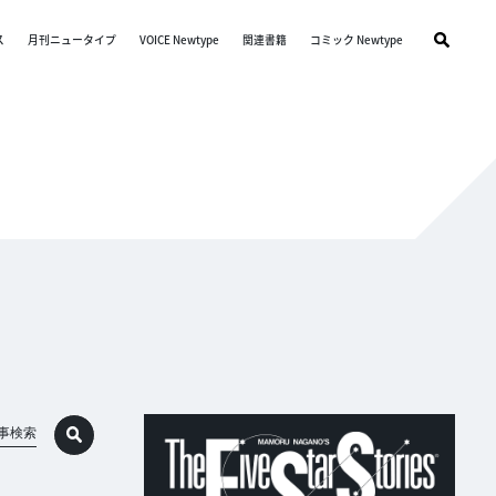
ス
月刊ニュータイプ
VOICE Newtype
関連書籍
コミック Newtype
事検索