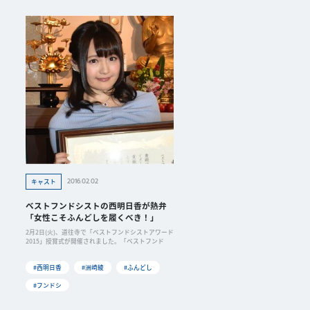
2016.02.02
キャスト
ベストフンドシストの西明日香が熱弁
「女性こそふんどしを履くべき！」
2月2日(火)、道往寺で「ベストフンドシストアワード
2015」授賞式が開催されました。「ベストフンド
#西明日香
#洲崎綾
#ふんどし
#フンドシ