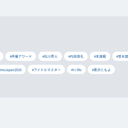
#声優アワード
#石川界人
#内田真礼
#本渡楓
#悠木
imeJapan2016
#アイドルマスター
#I☆Ris
#黒沢ともよ