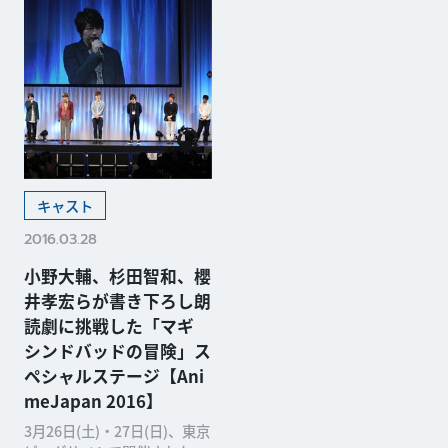
キャスト
2016.03.28
小野大輔、杉田智和、櫻
井孝宏らが書き下ろし朗
読劇に挑戦した「マギ
シンドバッドの冒険」ス
ペシャルステージ【Ani
meJapan 2016】
3月26日(土)・27日(日)、東京