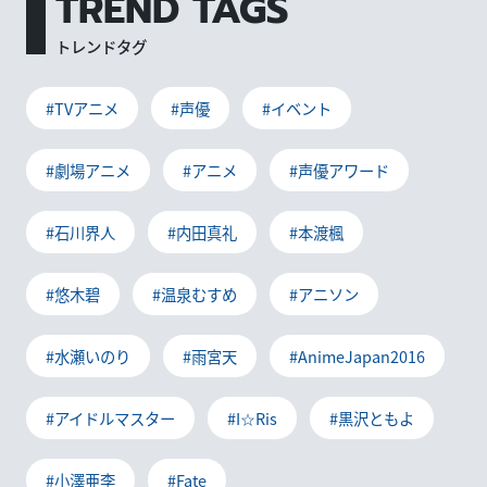
TREND TAGS
トレンドタグ
#TVアニメ
#声優
#イベント
#劇場アニメ
#アニメ
#声優アワード
#石川界人
#内田真礼
#本渡楓
#悠木碧
#温泉むすめ
#アニソン
#水瀬いのり
#雨宮天
#AnimeJapan2016
#アイドルマスター
#I☆Ris
#黒沢ともよ
#小澤亜李
#Fate