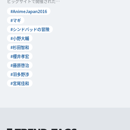
ビッグサイトで開催された日
本最大級のアニメイベント
#AnimeJapan2016
「AnimeJ
#マギ
#シンドバッドの冒険
#小野大輔
#杉田智和
#櫻井孝宏
#藤原啓治
#羽多野渉
#宮尾佳和