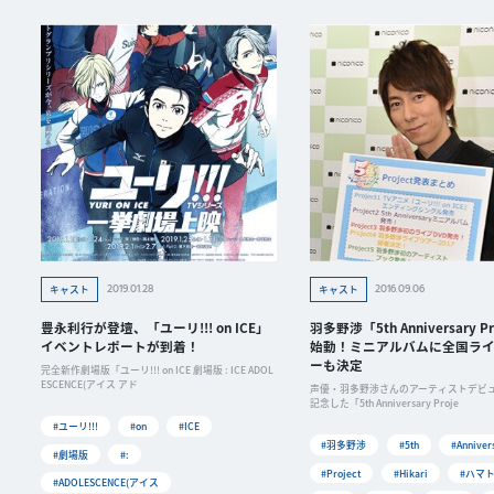
2019.01.28
2016.09.06
キャスト
キャスト
豊永利行が登壇、「ユーリ!!! on ICE」
羽多野渉「5th Anniversary Pr
イベントレポートが到着！
始動！ミニアルバムに全国ラ
ーも決定
完全新作劇場版「ユーリ!!! on ICE 劇場版 : ICE ADOL
ESCENCE(アイス アド
声優・羽多野渉さんのアーティストデビュ
記念した「5th Anniversary Proje
#ユーリ!!!
#on
#ICE
#羽多野渉
#5th
#Anniver
#劇場版
#:
#Project
#Hikari
#ハマ
#ADOLESCENCE(アイス