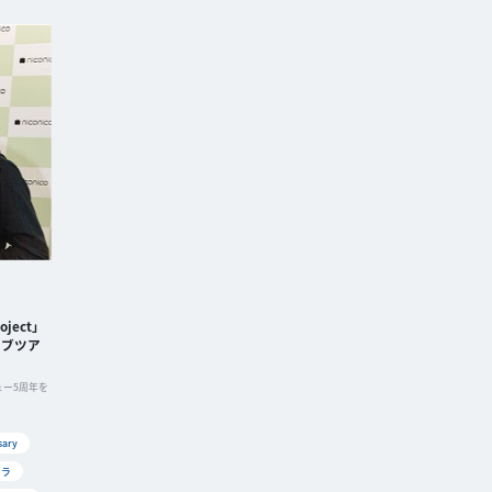
oject」
イブツア
ー5周年を
sary
トラ