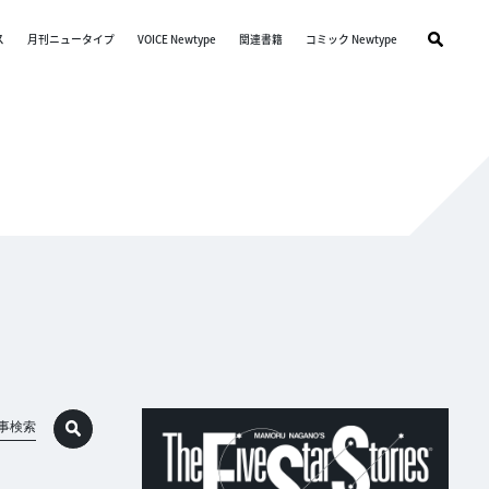
ス
月刊ニュータイプ
VOICE Newtype
関連書籍
コミック Newtype
事検索