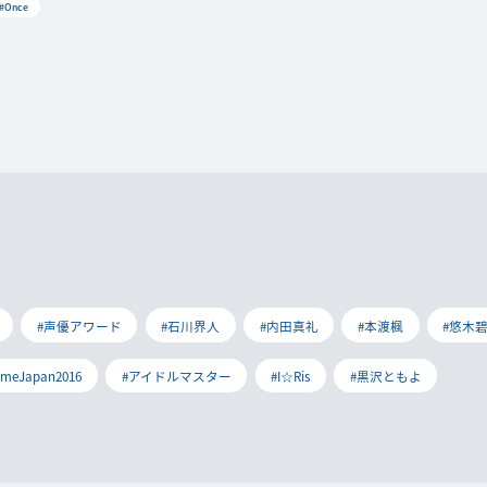
#Once
#声優アワード
#石川界人
#内田真礼
#本渡楓
#悠木
imeJapan2016
#アイドルマスター
#I☆Ris
#黒沢ともよ