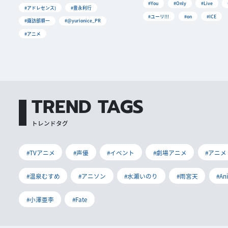
#You
#Only
#Live
#アドレセンス)
#豊永利行
#ユーリ!!!
#on
#ICE
#諏訪部順一
#@yurionice_PR
#アニメ
TREND TAGS
トレンドタグ
#TVアニメ
#声優
#イベント
#劇場アニメ
#アニメ
#温泉むすめ
#アニソン
#水瀬いのり
#雨宮天
#An
#小澤亜李
#Fate