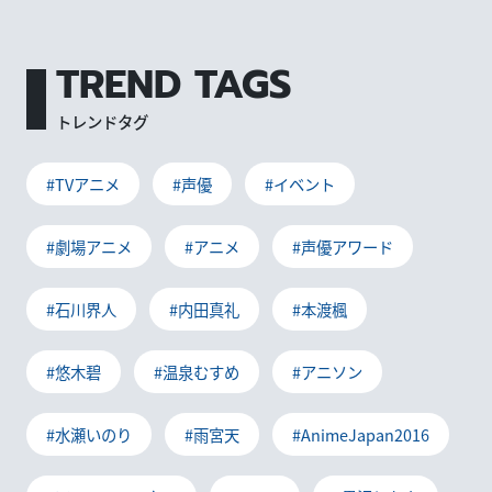
TREND TAGS
トレンドタグ
#TVアニメ
#声優
#イベント
#劇場アニメ
#アニメ
#声優アワード
#石川界人
#内田真礼
#本渡楓
#悠木碧
#温泉むすめ
#アニソン
#水瀬いのり
#雨宮天
#AnimeJapan2016