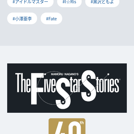
#アイドルマスター
#I☆Ris
#黒沢ともよ
#小澤亜李
#Fate