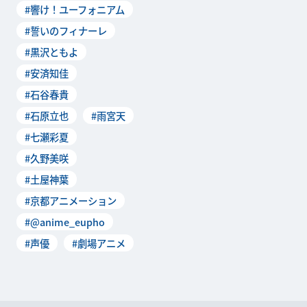
#響け！ユーフォニアム
台挨拶が2019年4
#誓いのフィナーレ
#黒沢ともよ
#安済知佳
#石谷春貴
#石原立也
#雨宮天
#七瀬彩夏
#久野美咲
#土屋神葉
#京都アニメーション
#@anime_eupho
#声優
#劇場アニメ